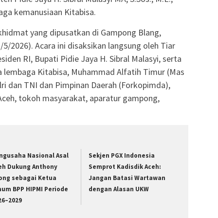
ga kemanusiaan Kitabisa.
khidmat yang dipusatkan di Gampong Blang,
/2026). Acara ini disaksikan langsung oleh Tiar
iden RI, Bupati Pidie Jaya H. Sibral Malasyi, serta
a lembaga Kitabisa, Muhammad Alfatih Timur (Mas
Polri dan TNI dan Pimpinan Daerah (Forkopimda),
Aceh, tokoh masyarakat, aparatur gampong,
ngusaha Nasional Asal
Sekjen PGX Indonesia
eh Dukung Anthony
Semprot Kadisdik Aceh:
ong sebagai Ketua
Jangan Batasi Wartawan
um BPP HIPMI Periode
dengan Alasan UKW
26–2029