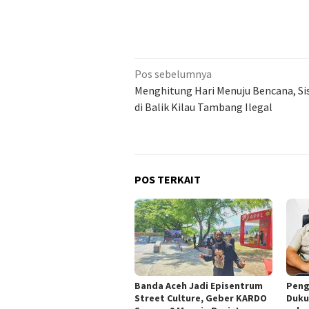
Navigasi
Pos sebelumnya
pos
Menghitung Hari Menuju Bencana, Sis
di Balik Kilau Tambang Ilegal
POS TERKAIT
Banda Aceh Jadi Episentrum
Peng
Street Culture, Geber KARDO
Duku