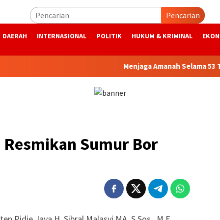
Pencarian
DAERAH
INTERNASIONAL
POLITIK
HUKUM & KRIMINAL
EKON
Menjaga Amanah Selama 53 Tahun, Ba
ya Resmikan Sumur Bor
 Pidie Jaya H. Sibral Malasyi MA, S.Sos., M.E.,