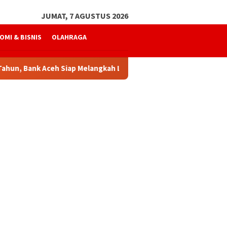
JUMAT, 7 AGUSTUS 2026
OMI & BISNIS
OLAHRAGA
nk Aceh Siap Melangkah Lebih Kuat
Mukhtaruddin Usman