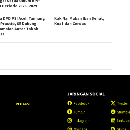
gai Ketua Umum BPP
I Periode 2026–2029
a DPD PSI Aceh Tamiang
Kak Na: Makan Ikan Sehat,
 Prastio, SE Dukung
Kuat dan Cerdas
amaian Antar Tokoh
sa
JARINGAN SOCIAL
Facebook
Twitter
REDAKSI
Tumblr
Stumbl
Instagram
Linkedi
Myspace
Skype