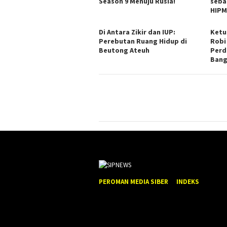
Season 9 Menuju Rusia!
seba
HIPM
Di Antara Zikir dan IUP:
Ketu
Perebutan Ruang Hidup di
Robi
Beutong Ateuh
Perd
Bang
PEROMAN MEDIA SIBER
INDEKS