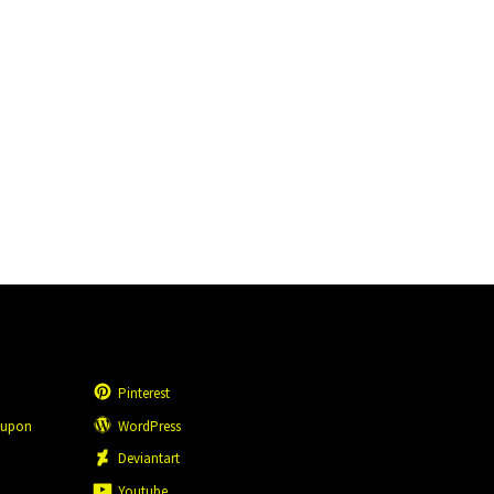
Pinterest
eupon
WordPress
n
Deviantart
Youtube