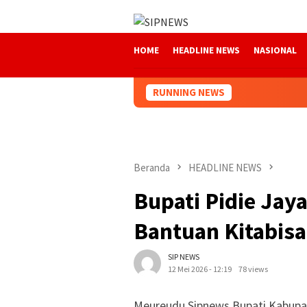
Loncat
ke
konten
HOME
HEADLINE NEWS
NASIONAL
RUNNING NEWS
Beranda
HEADLINE NEWS
Bupati Pidie Ja
Bantuan Kitabisa
SIP NEWS
12 Mei 2026 - 12:19
78 views
Meureudu,Sipnews.Bupati Kabupaten