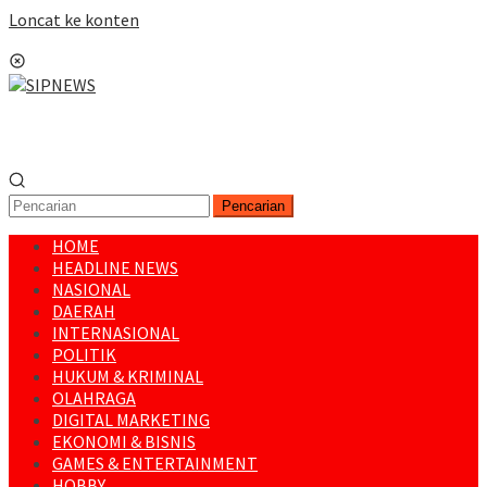
Loncat ke konten
Menu Mobile
Pencarian
HOME
HEADLINE NEWS
NASIONAL
DAERAH
INTERNASIONAL
POLITIK
HUKUM & KRIMINAL
OLAHRAGA
DIGITAL MARKETING
EKONOMI & BISNIS
GAMES & ENTERTAINMENT
HOBBY