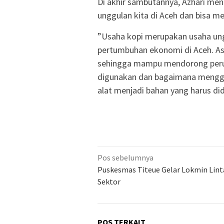
Di akhir sambutannya, Azhari m
unggulan kita di Aceh dan bisa 
”Usaha kopi merupakan usaha ung
pertumbuhan ekonomi di Aceh. Asp
sehingga mampu mendorong perub
digunakan dan bagaimana menggu
alat menjadi bahan yang harus did
Navigasi
Pos sebelumnya
pos
Puskesmas Titeue Gelar Lokmin Lint
Sektor
POS TERKAIT