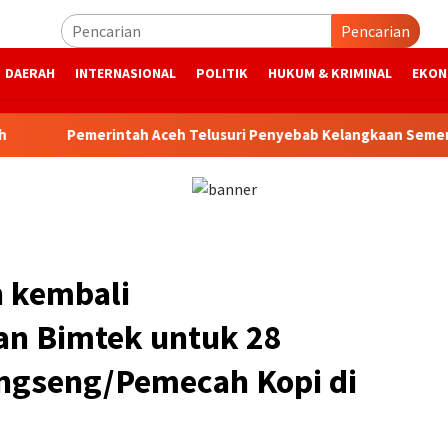
Pencarian
DAERAH
INTERNASIONAL
POLITIK
HUKUM & KRIMINAL
EKON
Pemerintah Aceh Telusuri Penyebab Kelangkaan Semen dan 
 kembali
n Bimtek untuk 28
ngseng/Pemecah Kopi di