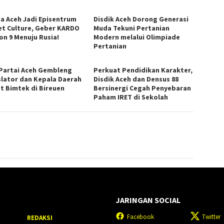
a Aceh Jadi Episentrum
Disdik Aceh Dorong Generasi
et Culture, Geber KARDO
Muda Tekuni Pertanian
on 9 Menuju Rusia!
Modern melalui Olimpiade
Pertanian
Partai Aceh Gembleng
Perkuat Pendidikan Karakter,
slator dan Kepala Daerah
Disdik Aceh dan Densus 88
t Bimtek di Bireuen
Bersinergi Cegah Penyebaran
Paham IRET di Sekolah
JARINGAN SOCIAL
Facebook
Twitter
REDAKSI