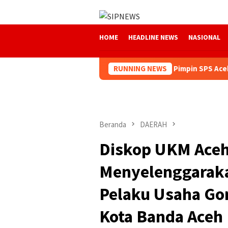
Loncat
ke
konten
HOME
HEADLINE NEWS
NASIONAL
Mukhtaruddin Usman Kembali Pimpin SPS Aceh
RUNNING NEWS
Beranda
DAERAH
Diskop UKM Aceh
Menyelenggaraka
Pelaku Usaha Go
Kota Banda Aceh