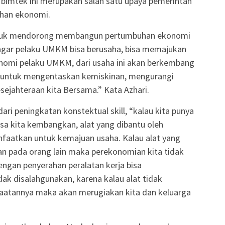
imtek ini merupakan salah satu upaya pemerintah
han ekonomi.
untuk mendorong membangun pertumbuhan ekonomi
 agar pelaku UMKM bisa berusaha, bisa memajukan
omi pelaku UMKM, dari usaha ini akan berkembang
f untuk mengentaskan kemiskinan, mengurangi
jahteraan kita Bersama.” Kata Azhari.
ari peningkatan konstektual skill, “kalau kita punya
sa kita kembangkan, alat yang dibantu oleh
nfaatkan untuk kemajuan usaha. Kalau alat yang
ikan pada orang lain maka perekonomian kita tidak
gan penyerahan peralatan kerja bisa
ak disalahgunakan, karena kalau alat tidak
aatannya maka akan merugiakan kita dan keluarga