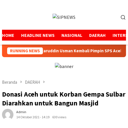
Loncat
ke
Menu
konten
Mobile
HOME
HEADLINE NEWS
NASIONAL
DAERAH
INTER
t
RUNNING NEWS
Mukhtaruddin Usman Kembali Pimpin SPS Aceh
Beranda
DAERAH
Donasi Aceh untuk Korban Gempa Sulbar
Diarahkan untuk Bangun Masjid
Admin
14 Oktober 2021 - 14:19
630 views