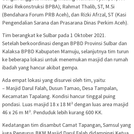
(Kasi Rekonstruksi BPBA); Rahmat Thalib, ST, M.Si
(Bendahara Forum PRB Aceh), dan Rizki Afrzal, ST (Kasi
Pengendalian Sarana dan Prasarana Dinas Perkim Aceh).
Tim berangkat ke Sulbar pada 1 Oktober 2021.
Setelah berkoordinasi dengan BPBD Provinsi Sulbar dan
Kalaksa BPBD Kabupaten Mamuju, selanjutnya tim turun
ke beberapa lokasi untuk menemukan masjid dan rumah
ibadah yang hancur akibat gempa.
Ada empat lokasi yang disurvei oleh tim, yaitu:
– Masjid Darul Falah, Dusun Tamao, Desa Tampalan,
Kecamatan Tapalang. Kondisi hancur tinggal puing
pondasi. Luas masjid 18 x 18 M² dengan luas area masjid
46 x 26 m M². Penduduk lebih kurang 600 KK.
Kedatangan tim disambut Camat Tapangan, Samsul yang
juga Pengurus BKM Masjid Darul Falah didampingi Ketua