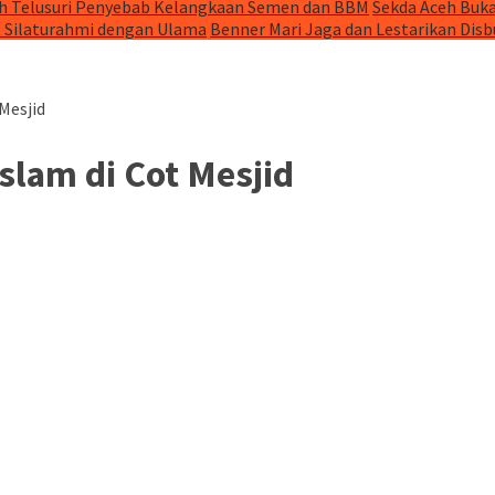
h Telusuri Penyebab Kelangkaan Semen dan BBM
Sekda Aceh Buka
t Silaturahmi dengan Ulama
Benner Mari Jaga dan Lestarikan Dis
Mesjid
slam di Cot Mesjid