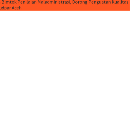
 Bimtek Penilaian Maladministrasi, Dorong Penguatan Kualitas
budpar Aceh