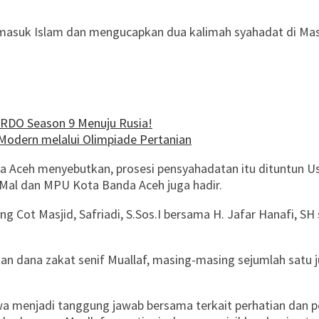
masuk Islam dan mengucapkan dua kalimah syahadat di Masj
ARDO Season 9 Menuju Rusia!
Modern melalui Olimpiade Pertanian
da Aceh menyebutkan, prosesi pensyahadatan itu dituntun Ust
ul Mal dan MPU Kota Banda Aceh juga hadir.
 Cot Masjid, Safriadi, S.Sos.I bersama H. Jafar Hanafi, SH
n dana zakat senif Muallaf, masing-masing sejumlah satu ju
wa menjadi tanggung jawab bersama terkait perhatian dan