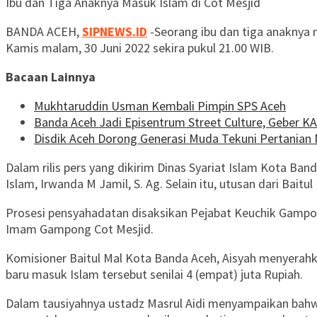
Ibu dan Tiga Anaknya Masuk Islam di Cot Mesjid
BANDA ACEH,
SIPNEWS.ID
-Seorang ibu dan tiga anaknya 
Kamis malam, 30 Juni 2022 sekira pukul 21.00 WIB.
Bacaan Lainnya
Mukhtaruddin Usman Kembali Pimpin SPS Aceh
Banda Aceh Jadi Episentrum Street Culture, Geber K
Disdik Aceh Dorong Generasi Muda Tekuni Pertanian 
Dalam rilis pers yang dikirim Dinas Syariat Islam Kota Ban
Islam, Irwanda M Jamil, S. Ag. Selain itu, utusan dari Bait
Prosesi pensyahadatan disaksikan Pejabat Keuchik Gampong
Imam Gampong Cot Mesjid.
Komisioner Baitul Mal Kota Banda Aceh, Aisyah menyerahka
baru masuk Islam tersebut senilai 4 (empat) juta Rupiah.
Dalam tausiyahnya ustadz Masrul Aidi menyampaikan bah