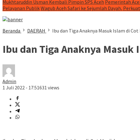
Mukhtaruddin Usman Kembali Pimpin SPS Aceh
Pemerintah Ace
Pelayanan Publik
Wagub Aceh Safari ke Sejumlah Dayah, Perkua
Beranda
DAERAH
Ibu dan Tiga Anaknya Masuk Islam di Cot 
Ibu dan Tiga Anaknya Masuk I
Admin
1 Juli 2022 - 17:51
631 views