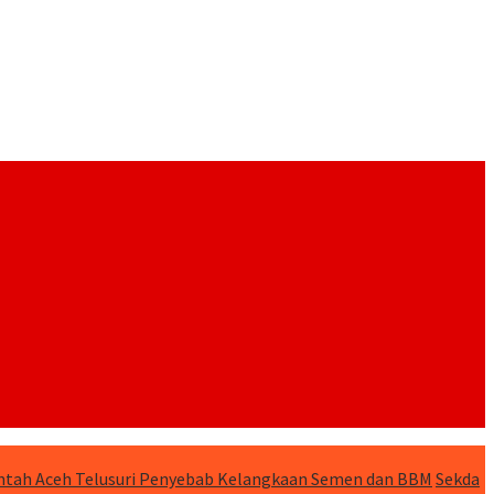
tah Aceh Telusuri Penyebab Kelangkaan Semen dan BBM
Sekda