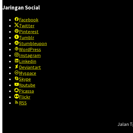
Jaringan Social
Facebook
Twitter
Pinterest
Tumblr
Stumbleupon
WordPress
Instagram
Linkedin
Deviantart
Myspace
Skype
Youtube
Picassa
Flickr
RSS
Jalan T