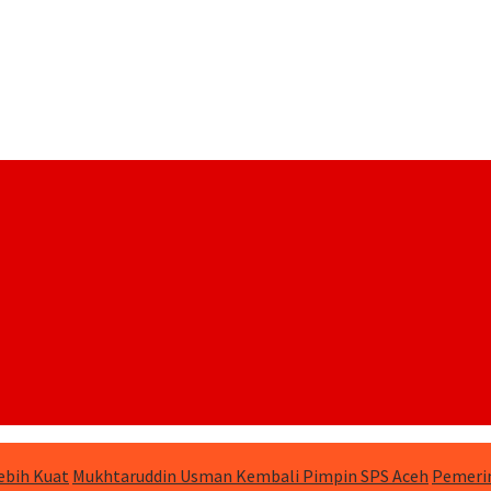
ebih Kuat
Mukhtaruddin Usman Kembali Pimpin SPS Aceh
Pemerin