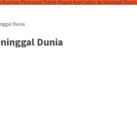
 Kualitas Pelayanan Publik
Wagub Aceh Safari ke Sejumlah Dayah
nggal Dunia
ninggal Dunia