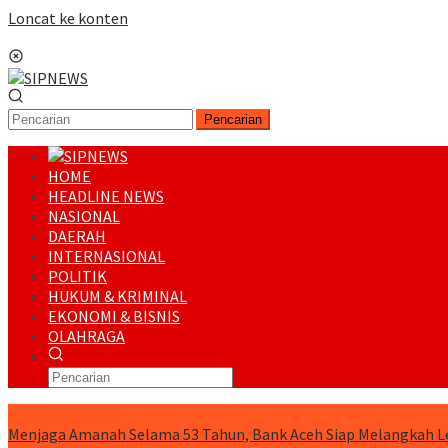
Loncat ke konten
Menu Mobile
Pencarian
HOME
HEADLINE NEWS
NASIONAL
DAERAH
INTERNASIONAL
POLITIK
HUKUM & KRIMINAL
EKONOMI & BISNIS
OLAHRAGA
RUNNING NEWS
Menjaga Amanah Selama 53 Tahun, Bank Aceh Siap Melangkah L