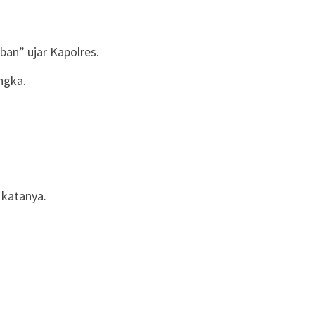
an” ujar Kapolres.
ngka.
 katanya.