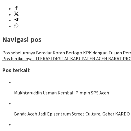
Navigasi pos
Pos sebelumnya
Beredar Koran Berlogo KPK dengan Tujuan Peme
Pos berikutnya
LITERASI DIGITAL KABUPATEN ACEH BARAT PRO
Pos terkait
Mukhtaruddin Usman Kembali Pimpin SPS Aceh
Banda Aceh Jadi Episentrum Street Culture, Geber KARDO 