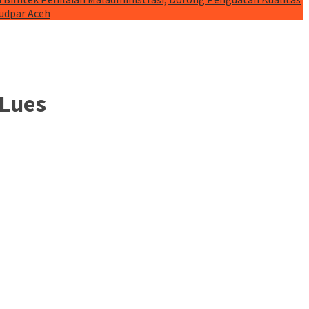
budpar Aceh
 Lues