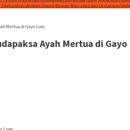
t Silaturahmi dengan Ulama
Benner Mari Jaga dan Lestarikan Dis
ah Mertua di Gayo Lues
udapaksa Ayah Mertua di Gayo
o Lues