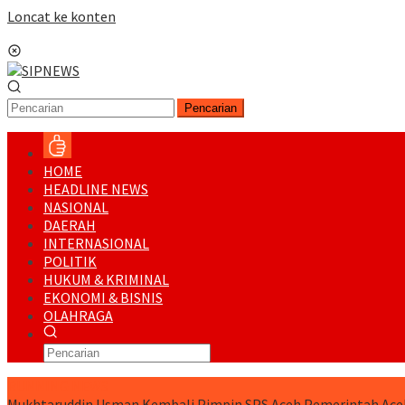
Loncat ke konten
Menu Mobile
Pencarian
HOME
HEADLINE NEWS
NASIONAL
DAERAH
INTERNASIONAL
POLITIK
HUKUM & KRIMINAL
EKONOMI & BISNIS
OLAHRAGA
RUNNING NEWS
Mukhtaruddin Usman Kembali Pimpin SPS Aceh
Pemerintah Ace