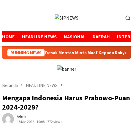
Loncat
ke
Menu
konten
Mobile
HOME
HEADLINE NEWS
NASIONAL
DAERAH
INTER
bu Salam Desak Mentan Minta Maaf Kepada Rakyat Aceh
RUNNING NEWS
Me
Beranda
HEADLINE NEWS
Mengapa Indonesia Harus Prabowo-Puan
2024-2029?
Admin
18 Mei 2022 - 19:08
772 views