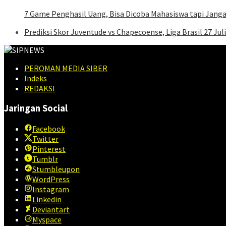
7 Game Penghasil Uang, Bisa Dicoba Mahasiswa tapi Jang
Prediksi Skor Juventude vs Chapecoense, Liga Brasil 27 Jul
PEROMAN MEDIA SIBER
Indeks
REDAKSI
Jaringan Social
Facebook
Twitter
Pinterest
Tumblr
Stumbleupon
WordPress
Instagram
Linkedin
Deviantart
Myspace