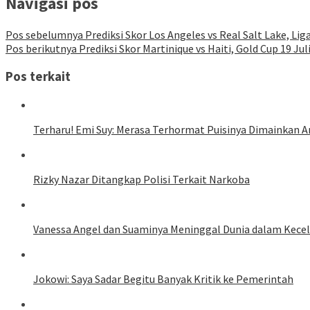
Navigasi pos
Pos sebelumnya
Prediksi Skor Los Angeles vs Real Salt Lake, Lig
Pos berikutnya
Prediksi Skor Martinique vs Haiti, Gold Cup 19 Jul
Pos terkait
Terharu! Emi Suy: Merasa Terhormat Puisinya Dimainkan An
Rizky Nazar Ditangkap Polisi Terkait Narkoba
Vanessa Angel dan Suaminya Meninggal Dunia dalam Kece
Jokowi: Saya Sadar Begitu Banyak Kritik ke Pemerintah