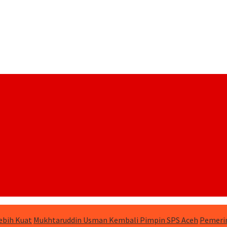
ebih Kuat
Mukhtaruddin Usman Kembali Pimpin SPS Aceh
Pemerin