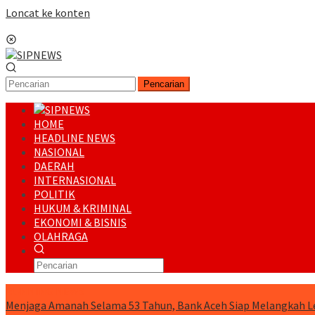
Loncat ke konten
Menu Mobile
Pencarian
HOME
HEADLINE NEWS
NASIONAL
DAERAH
INTERNASIONAL
POLITIK
HUKUM & KRIMINAL
EKONOMI & BISNIS
OLAHRAGA
RUNNING NEWS
Menjaga Amanah Selama 53 Tahun, Bank Aceh Siap Melangkah L