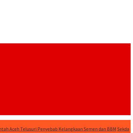
tah Aceh Telusuri Penyebab Kelangkaan Semen dan BBM
Sekda