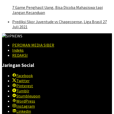
7 Game Penghasil Uang, Bisa Dicoba Mahasiswa tapi
Jangan Kecanduan
Prediksi Skor Juventude vs Chapecoense, Liga Brasil 27
Juli 2021
PEROMAN MEDIA SIBER
Indeks
REDAKSI
Jaringan Social
Facebook
Twitter
Pinterest
Tumblr
Stumbleupon
WordPress
Instagram
Linkedin