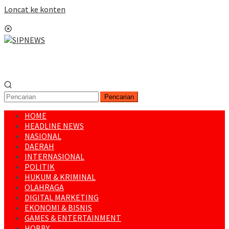
Loncat ke konten
Menu Mobile
Pencarian
HOME
HEADLINE NEWS
NASIONAL
DAERAH
INTERNASIONAL
POLITIK
HUKUM & KRIMINAL
OLAHRAGA
DIGITAL MARKETING
EKONOMI & BISNIS
GAMES & ENTERTAINMENT
HOBBY