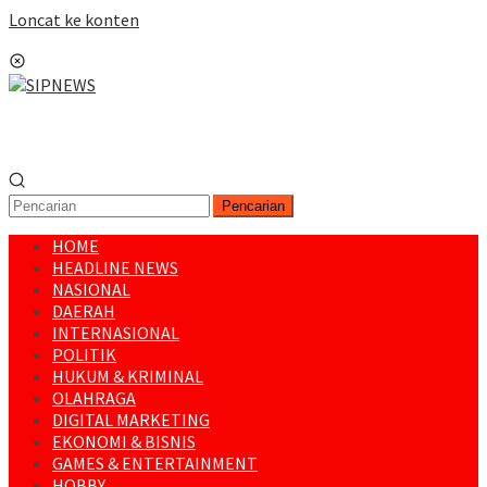
Loncat ke konten
Menu Mobile
Pencarian
HOME
HEADLINE NEWS
NASIONAL
DAERAH
INTERNASIONAL
POLITIK
HUKUM & KRIMINAL
OLAHRAGA
DIGITAL MARKETING
EKONOMI & BISNIS
GAMES & ENTERTAINMENT
HOBBY