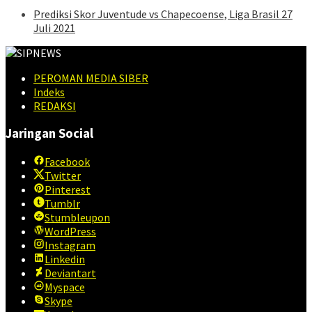
Prediksi Skor Juventude vs Chapecoense, Liga Brasil 27
Juli 2021
PEROMAN MEDIA SIBER
Indeks
REDAKSI
Jaringan Social
Facebook
Twitter
Pinterest
Tumblr
Stumbleupon
WordPress
Instagram
Linkedin
Deviantart
Myspace
Skype