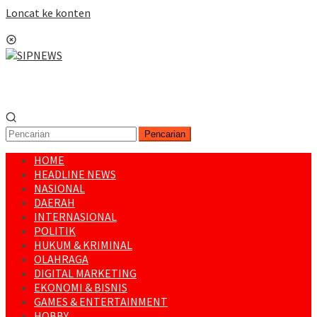
Loncat ke konten
Menu Mobile
Pencarian
HOME
HEADLINE NEWS
NASIONAL
DAERAH
INTERNASIONAL
POLITIK
HUKUM & KRIMINAL
OLAHRAGA
DIGITAL MARKETING
EKONOMI & BISNIS
GAMES & ENTERTAINMENT
HOBBY