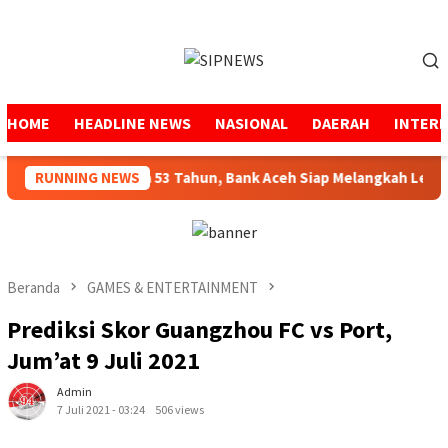
Loncat
ke
Menu
konten
Mobile
HOME
HEADLINE NEWS
NASIONAL
DAERAH
INTER
ga Amanah Selama 53 Tahun, Bank Aceh Siap Melangkah Lebih K
RUNNING NEWS
Beranda
GAMES & ENTERTAINMENT
Prediksi Skor Guangzhou FC vs Port,
Jum’at 9 Juli 2021
Admin
7 Juli 2021 - 03:24
506 views