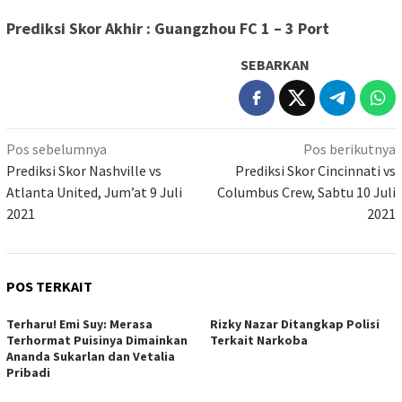
Prediksi Skor Akhir : Guangzhou FC 1 – 3 Port
SEBARKAN
Navigasi
Pos sebelumnya
Pos berikutnya
pos
Prediksi Skor Nashville vs
Prediksi Skor Cincinnati vs
Atlanta United, Jum’at 9 Juli
Columbus Crew, Sabtu 10 Juli
2021
2021
POS TERKAIT
Terharu! Emi Suy: Merasa
Rizky Nazar Ditangkap Polisi
Terhormat Puisinya Dimainkan
Terkait Narkoba
Ananda Sukarlan dan Vetalia
Pribadi