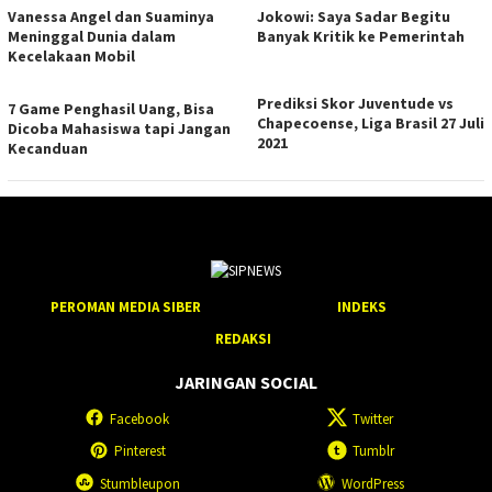
Vanessa Angel dan Suaminya
Jokowi: Saya Sadar Begitu
Meninggal Dunia dalam
Banyak Kritik ke Pemerintah
Kecelakaan Mobil
Prediksi Skor Juventude vs
7 Game Penghasil Uang, Bisa
Chapecoense, Liga Brasil 27 Juli
Dicoba Mahasiswa tapi Jangan
2021
Kecanduan
PEROMAN MEDIA SIBER
INDEKS
REDAKSI
JARINGAN SOCIAL
Facebook
Twitter
Pinterest
Tumblr
Stumbleupon
WordPress