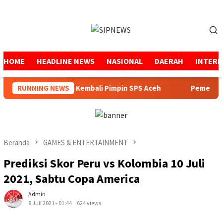
Loncat
ke
Menu
konten
Mobile
HOME
HEADLINE NEWS
NASIONAL
DAERAH
INTER
khtaruddin Usman Kembali Pimpin SPS Aceh
RUNNING NEWS
Pemerintah
Beranda
GAMES & ENTERTAINMENT
Prediksi Skor Peru vs Kolombia 10 Juli
2021, Sabtu Copa America
Admin
8 Juli 2021 - 01:44
624 views