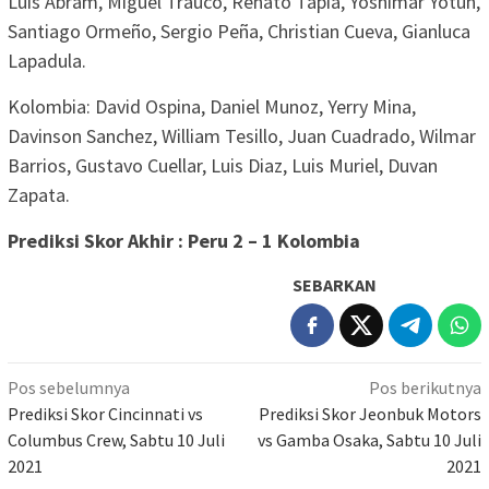
Luis Abram, Miguel Trauco, Renato Tapia, Yoshimar Yotún,
Santiago Ormeño, Sergio Peña, Christian Cueva, Gianluca
Lapadula.
Kolombia: David Ospina, Daniel Munoz, Yerry Mina,
Davinson Sanchez, William Tesillo, Juan Cuadrado, Wilmar
Barrios, Gustavo Cuellar, Luis Diaz, Luis Muriel, Duvan
Zapata.
Prediksi Skor Akhir : Peru 2 – 1 Kolombia
SEBARKAN
Navigasi
Pos sebelumnya
Pos berikutnya
pos
Prediksi Skor Cincinnati vs
Prediksi Skor Jeonbuk Motors
Columbus Crew, Sabtu 10 Juli
vs Gamba Osaka, Sabtu 10 Juli
2021
2021