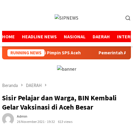
Loncat
ke
Menu
konten
Mobile
HOME
HEADLINE NEWS
NASIONAL
DAERAH
INTER
in Usman Kembali Pimpin SPS Aceh
RUNNING NEWS
Pemerintah Aceh Tel
Beranda
DAERAH
Sisir Pelajar dan Warga, BIN Kembali
Gelar Vaksinasi di Aceh Besar
Admin
26 November 2021 - 19:32
613 views