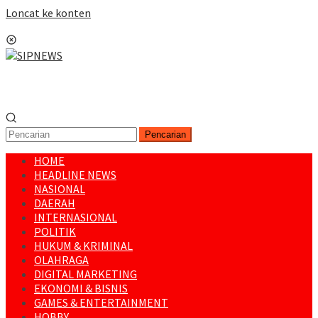
Loncat ke konten
Menu Mobile
Pencarian
HOME
HEADLINE NEWS
NASIONAL
DAERAH
INTERNASIONAL
POLITIK
HUKUM & KRIMINAL
OLAHRAGA
DIGITAL MARKETING
EKONOMI & BISNIS
GAMES & ENTERTAINMENT
HOBBY