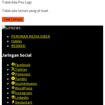
Tidak Ada Pos Lagi.
Tidak ada laman yang di load.
Lihat Lainnya
PEROMAN MEDIA SIBER
Indeks
REDAKSI
Jaringan Social
Facebook
Twitter
Pinterest
Tumblr
Stumbleupon
WordPress
Instagram
Linkedin
Deviantart