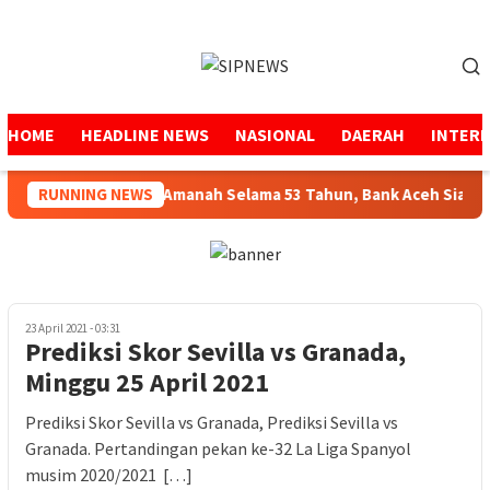
Loncat
ke
Menu
konten
Mobile
HOME
HEADLINE NEWS
NASIONAL
DAERAH
INTER
RUNNING NEWS
Menjaga Amanah Selama 53 Tahun, Bank Aceh Siap M
23 April 2021 - 03:31
Prediksi Skor Sevilla vs Granada,
Minggu 25 April 2021
Prediksi Skor Sevilla vs Granada, Prediksi Sevilla vs
Granada. Pertandingan pekan ke-32 La Liga Spanyol
musim 2020/2021 […]