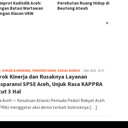
rot Kadisdik Aceh:
Perebutan Ruang Hidup di
Robi P
an Batasi Wartawan
Beutong Ateuh
Perda
an Alasan UKW
Bangs
»
H
,
HUKUM & KRIMINAL
,
PEMERINTAHAN
,
SOSIAL BUDAYA
Admin
2 Mei 2024 - 21:47
rok Kinerja dan Rusaknya Layanan
nsparansi SPSE Aceh, Unjuk Rasa KAPPRA
ut 3 Hal
 Aceh — Kesatuan Aliansi Pemuda Peduli Rakyat Aceh
RA) menggelar aksi demo terkait bobroknya […]