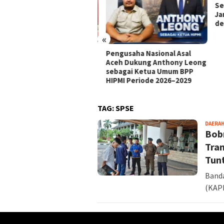
Semp
Jang
deng
«
da Aceh Jadi Episentrum
Pengusaha Nasional Asal
eet Culture, Geber
Aceh Dukung Anthony Leong
RDO Season 9 Menuju
sebagai Ketua Umum BPP
ia!
HIPMI Periode 2026–2029
TAG:
SPSE
DAERA
Bob
Tra
Tunt
Banda
(KAPP