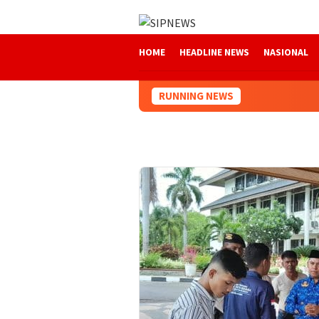
Loncat
ke
konten
HOME
HEADLINE NEWS
NASIONAL
RUNNING NEWS