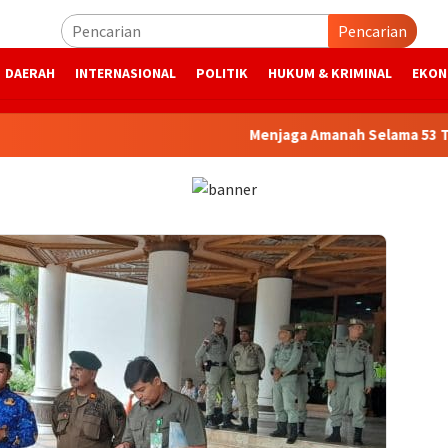
Pencarian
DAERAH
INTERNASIONAL
POLITIK
HUKUM & KRIMINAL
EKON
Menjaga Amanah Selama 53 Tahun, 