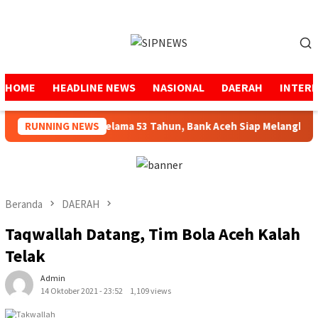
Loncat
ke
Menu
konten
Mobile
HOME
HEADLINE NEWS
NASIONAL
DAERAH
INTER
Menjaga Amanah Selama 53 Tahun, Bank Aceh Siap Melangkah Leb
RUNNING NEWS
Beranda
DAERAH
Taqwallah Datang, Tim Bola Aceh Kalah
Telak
Admin
14 Oktober 2021 - 23:52
1,109 views