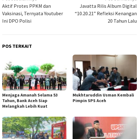
pos
Aktif Protes PPKM dan
Javatta Rilis Album Digital
Vaksinasi, Ternyata Youtuber
“10.20.21” Refleksi Kenangan
Ini DPO Polisi
20 Tahun Lalu
POS TERKAIT
Menjaga Amanah Selama 53
Mukhtaruddin Usman Kembali
Tahun, Bank Aceh Siap
Pimpin SPS Aceh
Melangkah Lebih Kuat