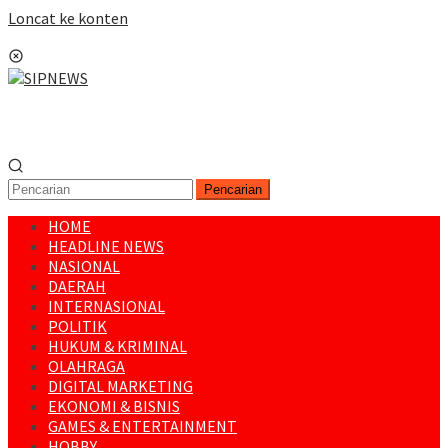
Loncat ke konten
Menu Mobile
Pencarian
HOME
HEADLINE NEWS
NASIONAL
DAERAH
INTERNASIONAL
POLITIK
HUKUM & KRIMINAL
OLAHRAGA
DIGITAL MARKETING
EKONOMI & BISNIS
GAMES & ENTERTAINMENT
HOBBY