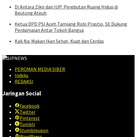
Di Antara Zikir dan IUP: Perebutan Ruang Hidup di
Beutong Ateuh
Ketua DPD PSI Aceh Tamiang Robi Prastio, SE Dukung
Perdamaian Antar Tokoh Bangsa
Kak Na: Makan Ikan Sehat, Kuat dan Cerdas
PEROMAN MEDIA SIBER
Indeks
REDAKSI
Jaringan Social
Facebook
Twitter
Pinterest
Tumblr
Stumbleupon
WordPress