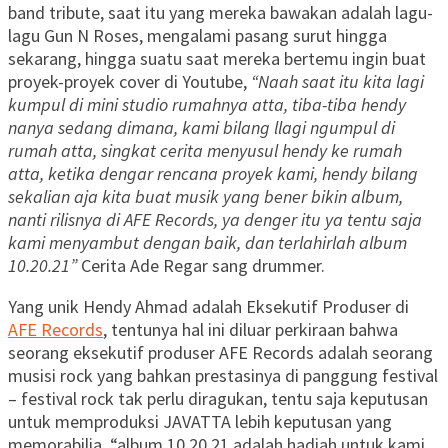
band tribute, saat itu yang mereka bawakan adalah lagu-
lagu Gun N Roses, mengalami pasang surut hingga
sekarang, hingga suatu saat mereka bertemu ingin buat
proyek-proyek cover di Youtube,
“Naah saat itu kita lagi
kumpul di mini studio rumahnya atta, tiba-tiba hendy
nanya sedang dimana, kami bilang llagi ngumpul di
rumah atta, singkat cerita menyusul hendy ke rumah
atta, ketika dengar rencana proyek kami, hendy bilang
sekalian aja kita buat musik yang bener bikin album,
nanti rilisnya di AFE Records, ya denger itu ya tentu saja
kami menyambut dengan baik, dan terlahirlah album
10.20.21”
Cerita Ade Regar sang drummer.
Yang unik Hendy Ahmad adalah Eksekutif Produser di
AFE Records
, tentunya hal ini diluar perkiraan bahwa
seorang eksekutif produser AFE Records adalah seorang
musisi rock yang bahkan prestasinya di panggung festival
– festival rock tak perlu diragukan, tentu saja keputusan
untuk memproduksi JAVATTA lebih keputusan yang
memorabilia, “album 10.20.21 adalah hadiah untuk kami,