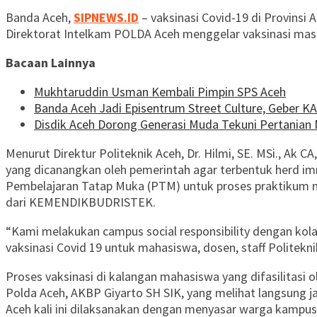
Banda Aceh,
SIPNEWS.ID
– vaksinasi Covid-19 di Provins
Direktorat Intelkam POLDA Aceh menggelar vaksinasi mas
Bacaan Lainnya
Mukhtaruddin Usman Kembali Pimpin SPS Aceh
Banda Aceh Jadi Episentrum Street Culture, Geber K
Disdik Aceh Dorong Generasi Muda Tekuni Pertanian 
Menurut Direktur Politeknik Aceh, Dr. Hilmi, SE. MSi., Ak
yang dicanangkan oleh pemerintah agar terbentuk herd i
Pembelajaran Tatap Muka (PTM) untuk proses praktikum m
dari KEMENDIKBUDRISTEK.
“Kami melakukan campus social responsibility dengan kola
vaksinasi Covid 19 untuk mahasiswa, dosen, staff Polite
Proses vaksinasi di kalangan mahasiswa yang difasilitasi o
Polda Aceh, AKBP Giyarto SH SIK, yang melihat langsung j
Aceh kali ini dilaksanakan dengan menyasar warga kampu