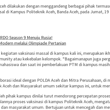
i Aceh dilakukan dengan menggandeng berbagai pihak termas
sal di Kampus Politeknik Aceh, Banda Aceh, pada Jumat, 1
ARDO Season 9 Menuju Rusia!
Modern melalui Olimpiade Pertanian
 CA, kegiatan vaksinasi massal di kampus kali ini, merupaka
mmunity atau kekebalan kelompok. “Bagaimanapun juga perg
ahasiswa dan saat ini pemberlakuan PTM di kampus masih k
borasi ideal dengan POLDA Aceh dan Mitra Perusahaan, di m
knik Aceh dan Masyarakat umum sekitar kampus ini, untuk m
leh pihak kampus dinilai turut mendorong percepatan proses 
alannya proses vaksinasi di kampus Politeknik Aceh, menga
s dan masyarakat umum. Bertujuan untuk mencegah dan mem