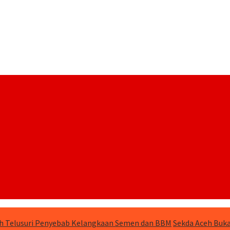
h Telusuri Penyebab Kelangkaan Semen dan BBM
Sekda Aceh Buka