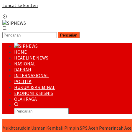
Loncat ke konten
Menu Mobile
Pencarian
HOME
HEADLINE NEWS
NASIONAL
DAERAH
INTERNASIONAL
POLITIK
HUKUM & KRIMINAL
EKONOMI & BISNIS
OLAHRAGA
RUNNING NEWS
Mukhtaruddin Usman Kembali Pimpin SPS Aceh
Pemerintah Ace