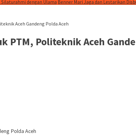
t Silaturahmi dengan Ulama
Benner Mari Jaga dan Lestarikan Dis
iteknik Aceh Gandeng Polda Aceh
uk PTM, Politeknik Aceh Gande
deng Polda Aceh