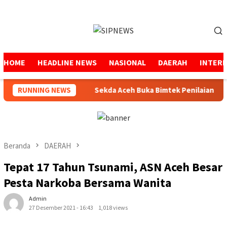
Loncat
ke
Menu
konten
Mobile
HOME
HEADLINE NEWS
NASIONAL
DAERAH
INTER
Semen dan BBM
RUNNING NEWS
Sekda Aceh Buka Bimtek Penilaian Maladm
Beranda
DAERAH
Tepat 17 Tahun Tsunami, ASN Aceh Besar
Pesta Narkoba Bersama Wanita
Admin
27 Desember 2021 - 16:43
1,018 views