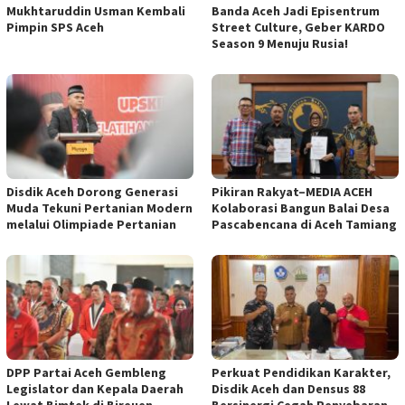
Mukhtaruddin Usman Kembali
Banda Aceh Jadi Episentrum
Pimpin SPS Aceh
Street Culture, Geber KARDO
Season 9 Menuju Rusia!
Disdik Aceh Dorong Generasi
Pikiran Rakyat–MEDIA ACEH
Muda Tekuni Pertanian Modern
Kolaborasi Bangun Balai Desa
melalui Olimpiade Pertanian
Pascabencana di Aceh Tamiang
DPP Partai Aceh Gembleng
Perkuat Pendidikan Karakter,
Legislator dan Kepala Daerah
Disdik Aceh dan Densus 88
Lewat Bimtek di Bireuen
Bersinergi Cegah Penyebaran