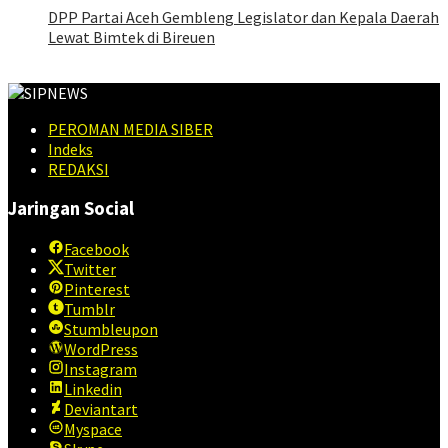
DPP Partai Aceh Gembleng Legislator dan Kepala Daerah
Lewat Bimtek di Bireuen
PEROMAN MEDIA SIBER
Indeks
REDAKSI
Jaringan Social
Facebook
Twitter
Pinterest
Tumblr
Stumbleupon
WordPress
Instagram
Linkedin
Deviantart
Myspace