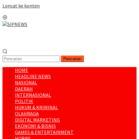
Loncat ke konten
Menu Mobile
Pencarian
HOME
HEADLINE NEWS
NASIONAL
DAERAH
INTERNASIONAL
POLITIK
HUKUM & KRIMINAL
OLAHRAGA
DIGITAL MARKETING
EKONOMI & BISNIS
GAMES & ENTERTAINMENT
HOBBY