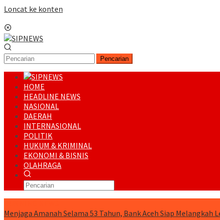
Loncat ke konten
Menu Mobile
Pencarian
HOME
HEADLINE NEWS
NASIONAL
DAERAH
INTERNASIONAL
POLITIK
HUKUM & KRIMINAL
EKONOMI & BISNIS
OLAHRAGA
RUNNING NEWS
Menjaga Amanah Selama 53 Tahun, Bank Aceh Siap Melangkah L