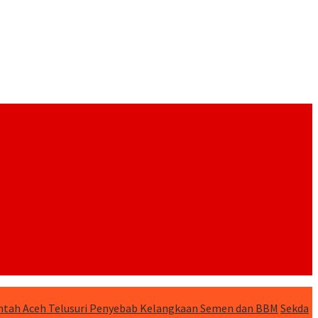
tah Aceh Telusuri Penyebab Kelangkaan Semen dan BBM
Sekda