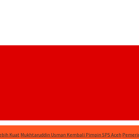
ebih Kuat
Mukhtaruddin Usman Kembali Pimpin SPS Aceh
Pemerin