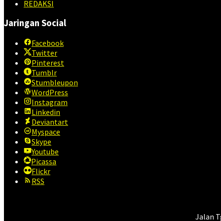
REDAKSI
Jaringan Social
Facebook
Twitter
Pinterest
Tumblr
Stumbleupon
WordPress
Instagram
Linkedin
Deviantart
Myspace
Skype
Youtube
Picassa
Flickr
RSS
Jalan T