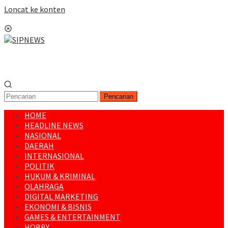
Loncat ke konten
Menu Mobile
Pencarian
HOME
HEADLINE NEWS
NASIONAL
DAERAH
INTERNASIONAL
POLITIK
HUKUM & KRIMINAL
OLAHRAGA
DIGITAL MARKETING
EKONOMI & BISNIS
GAMES & ENTERTAINMENT
HOBBY