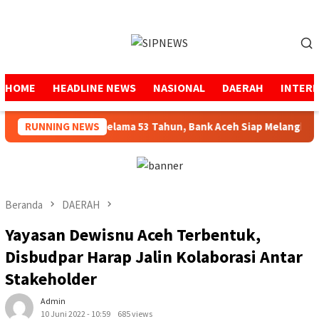
Loncat
ke
Menu
konten
Mobile
HOME
HEADLINE NEWS
NASIONAL
DAERAH
INTER
Menjaga Amanah Selama 53 Tahun, Bank Aceh Siap Melangkah Leb
RUNNING NEWS
Beranda
DAERAH
Yayasan Dewisnu Aceh Terbentuk,
Disbudpar Harap Jalin Kolaborasi Antar
Stakeholder
Admin
10 Juni 2022 - 10:59
685 views