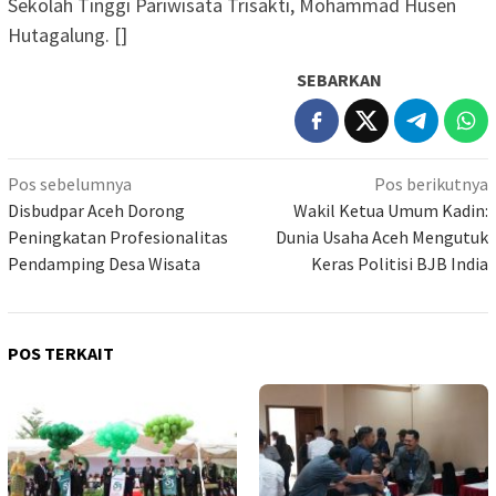
Sekolah Tinggi Pariwisata Trisakti, Mohammad Husen
Hutagalung. []
SEBARKAN
Navigasi
Pos sebelumnya
Pos berikutnya
pos
Disbudpar Aceh Dorong
Wakil Ketua Umum Kadin:
Peningkatan Profesionalitas
Dunia Usaha Aceh Mengutuk
Pendamping Desa Wisata
Keras Politisi BJB India
POS TERKAIT