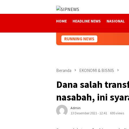
Loncat
ke
konten
HOME
HEADLINE NEWS
NASIONAL
RUNNING NEWS
Beranda
EKONOMI & BISNIS
Dana salah transf
nasabah, ini sya
Admin
13 Desember 2021 - 12:41
695 views