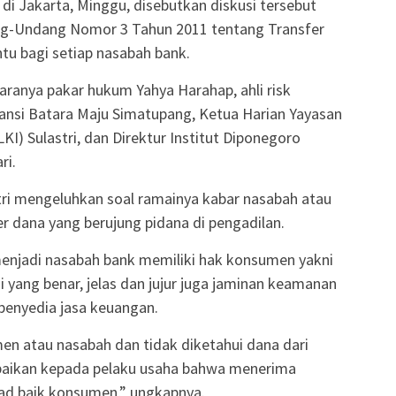
di Jakarta, Minggu, disebutkan diskusi tersebut
g-Undang Nomor 3 Tahun 2011 tentang Transfer
ntu bagi setiap nasabah bank.
aranya pakar hukum Yahya Harahap, ahli risk
nsi Batara Maju Simatupang, Ketua Harian Yayasan
) Sulastri, dan Direktur Institut Diponegoro
ri.
tri mengeluhkan soal ramainya kabar nasabah atau
 dana yang berujung pidana di pengadilan.
enjadi nasabah bank memiliki hak konsumen yakni
yang benar, jelas dan jujur juga jaminan keamanan
penyedia jasa keuangan.
n atau nasabah dan tidak diketahui dana dari
ikan kepada pelaku usaha bahwa menerima
ikad baik konsumen,” ungkapnya.