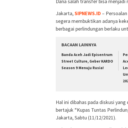
Dana salah transfer bisa menjadi m
Jakarta,
SIPNEWS.ID
– Persoalan 
segera membuktikan adanya kekel
berbagai perlindungan berlaku u
BACAAN LAINNYA
Banda Aceh Jadi Episentrum
Pe
Street Culture, Geber KARDO
Ac
Season 9 Menuju Rusia!
Le
Um
20
Hal ini dibahas pada diskusi yang
bertajuk “Kupas Tuntas Perlindu
Jakarta, Sabtu (11/12/2021).