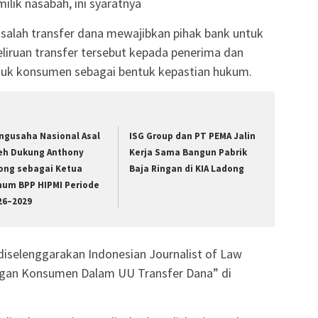
ilik nasabah, ini syaratnya
salah transfer dana mewajibkan pihak bank untuk
iruan transfer tersebut kepada penerima dan
ntuk konsumen sebagai bentuk kepastian hukum.
ngusaha Nasional Asal
ISG Group dan PT PEMA Jalin
eh Dukung Anthony
Kerja Sama Bangun Pabrik
ong sebagai Ketua
Baja Ringan di KIA Ladong
um BPP HIPMI Periode
26–2029
 diselenggarakan Indonesian Journalist of Law
ngan Konsumen Dalam UU Transfer Dana” di