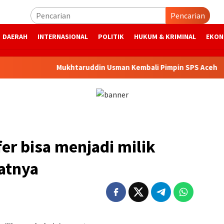
Pencarian
DAERAH
INTERNASIONAL
POLITIK
HUKUM & KRIMINAL
EKON
Mukhtaruddin Usman Kembali Pimpin SPS Aceh
Pem
er bisa menjadi milik
ratnya