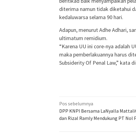
beritikad baik menyampaikan pela
diterima namun tidak diketahui 
kedaluwarsa selama 90 hari.
Adapun, menurut Adhe Adhari, san
ultimatum remidium.
“Karena UU ini core-nya adalah UU
maka pemberlakuannya harus dite
Subsiderity Of Penal Law,” kata d
Navigasi
Pos sebelumnya
pos
DPP KNPI Bersama LaNyalla Mattalitti
dan Rizal Ramly Mendukung PT Nol 