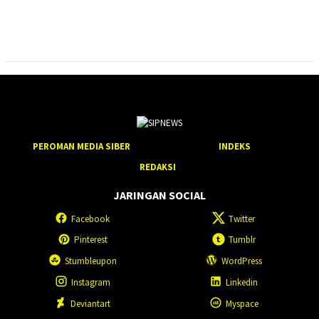
PEROMAN MEDIA SIBER
INDEKS
REDAKSI
JARINGAN SOCIAL
Facebook
Twitter
Pinterest
Tumblr
Stumbleupon
WordPress
Instagram
Linkedin
Deviantart
Myspace