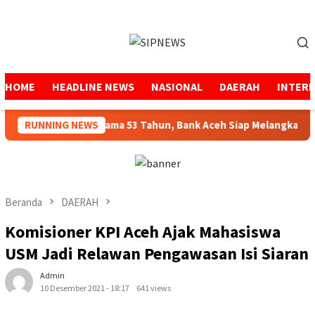
Loncat
ke
Menu
konten
Mobile
HOME
HEADLINE NEWS
NASIONAL
DAERAH
INTER
njaga Amanah Selama 53 Tahun, Bank Aceh Siap Melangkah Lebih
RUNNING NEWS
Beranda
DAERAH
Komisioner KPI Aceh Ajak Mahasiswa
USM Jadi Relawan Pengawasan Isi Siaran
Admin
10 Desember 2021 - 18:17
641 views