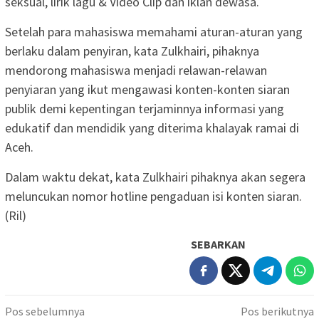
seksual, lirik lagu & Video Clip dan iklan dewasa.
Setelah para mahasiswa memahami aturan-aturan yang
berlaku dalam penyiran, kata Zulkhairi, pihaknya
mendorong mahasiswa menjadi relawan-relawan
penyiaran yang ikut mengawasi konten-konten siaran
publik demi kepentingan terjaminnya informasi yang
edukatif dan mendidik yang diterima khalayak ramai di
Aceh.
Dalam waktu dekat, kata Zulkhairi pihaknya akan segera
meluncukan nomor hotline pengaduan isi konten siaran.
(Ril)
SEBARKAN
Navigasi
Pos sebelumnya
Pos berikutnya