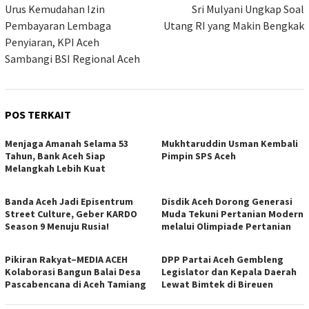
pos
Urus Kemudahan Izin
Sri Mulyani Ungkap Soal
Pembayaran Lembaga
Utang RI yang Makin Bengkak
Penyiaran, KPI Aceh
Sambangi BSI Regional Aceh
POS TERKAIT
Menjaga Amanah Selama 53
Mukhtaruddin Usman Kembali
Tahun, Bank Aceh Siap
Pimpin SPS Aceh
Melangkah Lebih Kuat
Banda Aceh Jadi Episentrum
Disdik Aceh Dorong Generasi
Street Culture, Geber KARDO
Muda Tekuni Pertanian Modern
Season 9 Menuju Rusia!
melalui Olimpiade Pertanian
Pikiran Rakyat–MEDIA ACEH
DPP Partai Aceh Gembleng
Kolaborasi Bangun Balai Desa
Legislator dan Kepala Daerah
Pascabencana di Aceh Tamiang
Lewat Bimtek di Bireuen