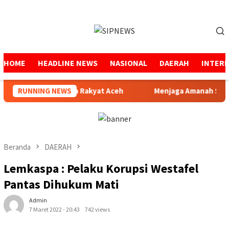
Loncat
ke
Menu
konten
Mobile
HOME
HEADLINE NEWS
NASIONAL
DAERAH
INTER
Minta Maaf Kepada Rakyat Aceh
RUNNING NEWS
Menjaga Amanah Selama 5
Beranda
DAERAH
Lemkaspa : Pelaku Korupsi Westafel
Pantas Dihukum Mati
Admin
7 Maret 2022 - 20:43
742 views