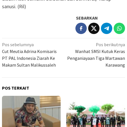
sanusi. (Ril)
SEBARKAN
Navigasi
Pos sebelumnya
Pos berikutnya
pos
Cut Meutia Adrina Komisaris
Wanhat SMSI Kutuk Keras
PT PAL Indonesia Ziarah Ke
Penganiayaan Tiga Wartawan
Makam Sultan Malikussaleh
Karawang
POS TERKAIT