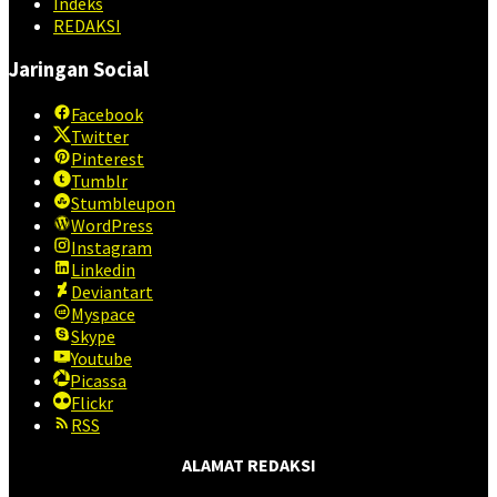
Indeks
REDAKSI
Jaringan Social
Facebook
Twitter
Pinterest
Tumblr
Stumbleupon
WordPress
Instagram
Linkedin
Deviantart
Myspace
Skype
Youtube
Picassa
Flickr
RSS
ALAMAT REDAKSI