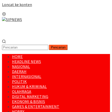
Loncat ke konten
Menu Mobile
Pencarian
HOME
HEADLINE NEWS
NASIONAL
DAERAH
INTERNASIONAL
POLITIK
HUKUM & KRIMINAL
OLAHRAGA
DIGITAL MARKETING
EKONOMI & BISNIS
GAMES & ENTERTAINMENT
HOBBY