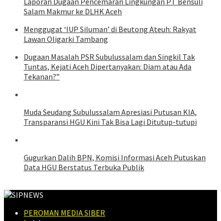
Laporan Dugaan Pencemaran Lingkungan PT Bensuli
Salam Makmur ke DLHK Aceh
Menggugat ‘IUP Siluman’ di Beutong Ateuh: Rakyat
Lawan Oligarki Tambang
Dugaan Masalah PSR Subulussalam dan Singkil Tak
Tuntas, Kejati Aceh Dipertanyakan: Diam atau Ada
Tekanan?”
Muda Seudang Subulussalam Apresiasi Putusan KIA,
Transparansi HGU Kini Tak Bisa Lagi Ditutup-tutupi
Gugurkan Dalih BPN, Komisi Informasi Aceh Putuskan
Data HGU Berstatus Terbuka Publik
PEROMAN MEDIA SIBER