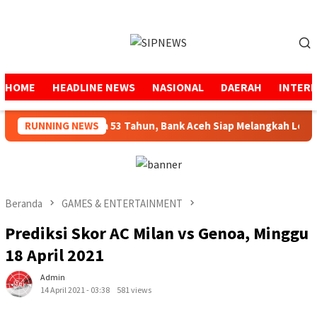
Loncat
ke
Menu
konten
Mobile
HOME
HEADLINE NEWS
NASIONAL
DAERAH
INTER
aga Amanah Selama 53 Tahun, Bank Aceh Siap Melangkah Lebih K
RUNNING NEWS
Beranda
GAMES & ENTERTAINMENT
Prediksi Skor AC Milan vs Genoa, Minggu
18 April 2021
Admin
14 April 2021 - 03:38
581 views