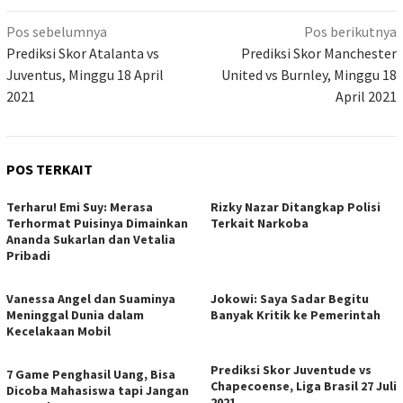
Navigasi
Pos sebelumnya
Pos berikutnya
pos
Prediksi Skor Atalanta vs
Prediksi Skor Manchester
Juventus, Minggu 18 April
United vs Burnley, Minggu 18
2021
April 2021
POS TERKAIT
Terharu! Emi Suy: Merasa
Rizky Nazar Ditangkap Polisi
Terhormat Puisinya Dimainkan
Terkait Narkoba
Ananda Sukarlan dan Vetalia
Pribadi
Vanessa Angel dan Suaminya
Jokowi: Saya Sadar Begitu
Meninggal Dunia dalam
Banyak Kritik ke Pemerintah
Kecelakaan Mobil
Prediksi Skor Juventude vs
7 Game Penghasil Uang, Bisa
Chapecoense, Liga Brasil 27 Juli
Dicoba Mahasiswa tapi Jangan
2021