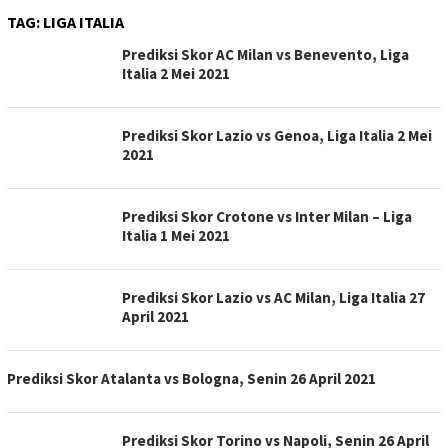
TAG:
LIGA ITALIA
Prediksi Skor AC Milan vs Benevento, Liga
Italia 2 Mei 2021
Prediksi Skor Lazio vs Genoa, Liga Italia 2 Mei
2021
Prediksi Skor Crotone vs Inter Milan – Liga
Italia 1 Mei 2021
Prediksi Skor Lazio vs AC Milan, Liga Italia 27
April 2021
Prediksi Skor Atalanta vs Bologna, Senin 26 April 2021
Prediksi Skor Torino vs Napoli, Senin 26 April