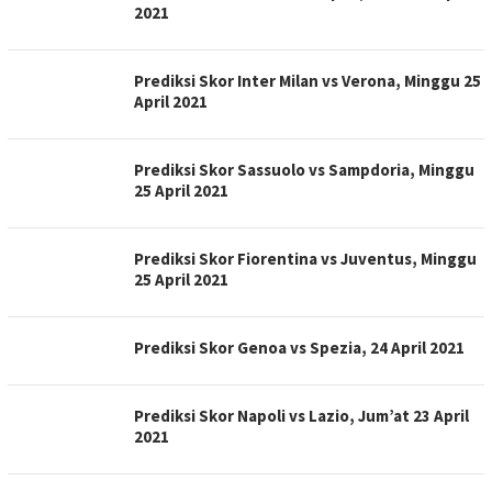
2021
Prediksi Skor Inter Milan vs Verona, Minggu 25
April 2021
Prediksi Skor Sassuolo vs Sampdoria, Minggu
25 April 2021
Prediksi Skor Fiorentina vs Juventus, Minggu
25 April 2021
Prediksi Skor Genoa vs Spezia, 24 April 2021
Prediksi Skor Napoli vs Lazio, Jum’at 23 April
2021