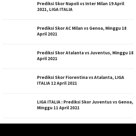
Prediksi Skor Napoli vs Inter Milan 19 April
2021, LIGA ITALIA
Prediksi Skor AC Milan vs Genoa, Minggu 18
April 2021
Prediksi Skor Atalanta vs Juventus, Minggu 18
April 2021
Prediksi Skor Fiorentina vs Atalanta, LIGA
ITALIA 12 April 2021
LIGA ITALIA : Prediksi Skor Juventus vs Genoa,
Minggu 11 April 2021