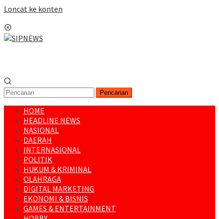
Loncat ke konten
Menu Mobile
Pencarian
HOME
HEADLINE NEWS
NASIONAL
DAERAH
INTERNASIONAL
POLITIK
HUKUM & KRIMINAL
OLAHRAGA
DIGITAL MARKETING
EKONOMI & BISNIS
GAMES & ENTERTAINMENT
HOBBY