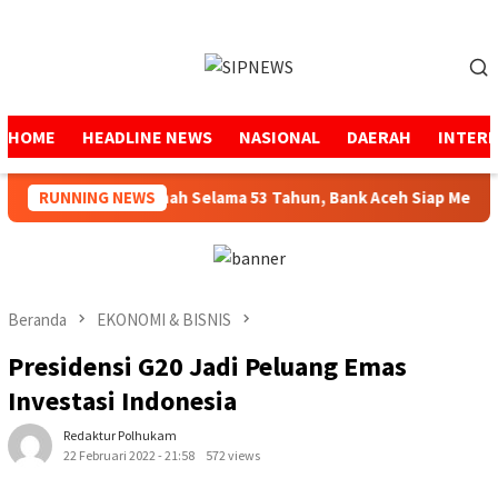
Loncat
ke
Menu
konten
Mobile
HOME
HEADLINE NEWS
NASIONAL
DAERAH
INTER
Menjaga Amanah Selama 53 Tahun, Bank Aceh Siap Melangka
RUNNING NEWS
Beranda
EKONOMI & BISNIS
Presidensi G20 Jadi Peluang Emas
Investasi Indonesia
Redaktur Polhukam
22 Februari 2022 - 21:58
572 views