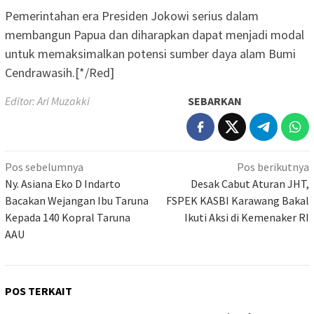
Pemerintahan era Presiden Jokowi serius dalam
membangun Papua dan diharapkan dapat menjadi modal
untuk memaksimalkan potensi sumber daya alam Bumi
Cendrawasih.[*/Red]
Editor: Ari Muzakki
SEBARKAN
Navigasi
Pos sebelumnya
Pos berikutnya
pos
Ny. Asiana Eko D Indarto
Desak Cabut Aturan JHT,
Bacakan Wejangan Ibu Taruna
FSPEK KASBI Karawang Bakal
Kepada 140 Kopral Taruna
Ikuti Aksi di Kemenaker RI
AAU
POS TERKAIT