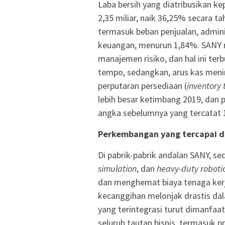
Laba bersih yang diatribusikan 
2,35 miliar, naik 36,25% secara t
termasuk beban penjualan, admini
keuangan, menurun 1,84%. SANY 
manajemen risiko, dan hal ini ter
tempo, sedangkan, arus kas meni
perputaran persediaan (
inventory 
lebih besar ketimbang 2019, dan 
angka sebelumnya yang tercatat 1
Perkembangan yang tercapai da
Di pabrik-pabrik andalan SANY, se
simulation
, dan
heavy-duty roboti
dan menghemat biaya tenaga kerja.
kecanggihan melonjak drastis dala
yang terintegrasi turut dimanfaa
seluruh tautan bisnis, termasuk p