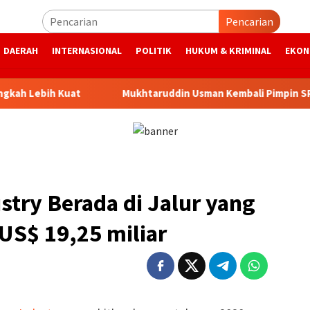
Pencarian
DAERAH
INTERNASIONAL
POLITIK
HUKUM & KRIMINAL
EKON
 Kuat
Mukhtaruddin Usman Kembali Pimpin SPS Aceh
try Berada di Jalur yang
 US$ 19,25 miliar