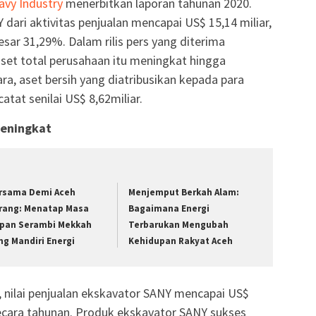
avy Industry
menerbitkan laporan tahunan 2020.
 dari aktivitas penjualan mencapai US$ 15,14 miliar,
ar 31,29%. Dalam rilis pers yang diterima
aset total perusahaan itu meningkat hingga
ra, aset bersih yang diatribusikan kepada para
at senilai US$ 8,62miliar.
meningkat
rsama Demi Aceh
Menjemput Berkah Alam:
rang: Menatap Masa
Bagaimana Energi
pan Serambi Mekkah
Terbarukan Mengubah
ng Mandiri Energi
Kehidupan Rakyat Aceh
 nilai penjualan ekskavator SANY mencapai US$
secara tahunan. Produk ekskavator SANY sukses