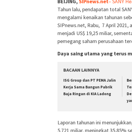
BEIJING,
SIPnews.net
–
SANY He
Tahun lalu, pendapatan total SANY
mengalami kenaikan tahunan sebes
SIPnews.net, Rabu, 7 April 2021, 
menjadi US$ 19,25 miliar, sementa
pemegang saham perusahaan tercat
Daya saing utama yang terus 
BACAAN LAINNYA
ISG Group dan PT PEMA Jalin
Be
Kerja Sama Bangun Pabrik
Te
Baja Ringan di KIA Ladong
De
ya
Laporan tahunan ini menunjukkan,
5,721 miliar, meningkat 35,85% 