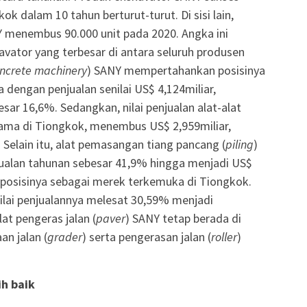
k dalam 10 tahun berturut-turut. Di sisi lain,
 menembus 90.000 unit pada 2020. Angka ini
vator yang terbesar di antara seluruh produsen
ncrete machinery
) SANY mempertahankan posisinya
 dengan penjualan senilai US$ 4,124miliar,
ar 16,6%. Sedangkan, nilai penjualan alat-alat
nama di Tiongkok, menembus US$ 2,959miliar,
Selain itu, alat pemasangan tiang pancang (
piling
)
ualan tahunan sebesar 41,9% hingga menjadi US$
 posisinya sebagai merek terkemuka di Tiongkok.
 nilai penjualannya melesat 30,59% menjadi
lat pengeras jalan (
paver
) SANY tetap berada di
an jalan (
grader
) serta pengerasan jalan (
roller
)
ih baik