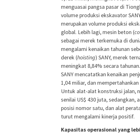
menguasai pangsa pasar di Tiongko
volume produksi ekskavator SANY
merupakan volume produksi ekska
global. Lebih lagi, mesin beton (
co
sebagai merek terkemuka di dunia
mengalami kenaikan tahunan sebes
derek (
hoisting
) SANY, merek ter
meningkat 8,84% secara tahunan. 
SANY mencatatkan kenaikan penj
1,04 miliar, dan mempertahankan
Untuk alat-alat konstruksi jalan,
senilai US$ 430 juta, sedangkan, a
posisi nomor satu, dan alat perata
turut mengalami kinerja positif.
Kapasitas
operasional yang leb