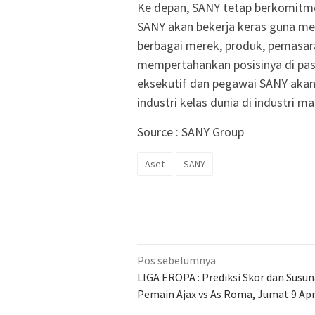
Ke depan, SANY tetap berkomitme
SANY akan bekerja keras guna men
berbagai merek, produk, pemasara
mempertahankan posisinya di pas
eksekutif dan pegawai SANY akan
industri kelas dunia di industri m
Source : SANY Group
Aset
SANY
Navigasi
Pos sebelumnya
pos
LIGA EROPA : Prediksi Skor dan Susu
Pemain Ajax vs As Roma, Jumat 9 Apr