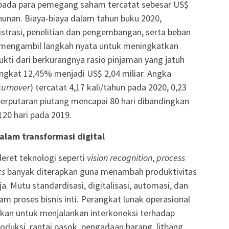
kepada para pemegang saham tercatat sebesar US$
ahunan. Biaya-biaya dalam tahun buku 2020,
strasi, penelitian dan pengembangan, serta beban
mengambil langkah nyata untuk meningkatkan
bukti dari berkurangnya rasio pinjaman yang jatuh
ngkat 12,45% menjadi US$ 2,04 miliar. Angka
turnover
) tercatat 4,17 kali/tahun pada 2020, 0,23
perputaran piutang mencapai 80 hari dibandingkan
20 hari pada 2019.
lam transformasi digital
deret teknologi seperti
vision recognition
,
process
cs
banyak diterapkan guna menambah produktivitas
 Mutu standardisasi, digitalisasi, automasi, dan
m proses bisnis inti. Perangkat lunak operasional
tkan untuk menjalankan interkoneksi terhadap
roduksi, rantai pasok, pengadaan barang, litbang,