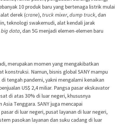
ebanyak 10 produk baru yang bertenaga listrik mulai
alat derek (
crane
),
truck mixer
,
dump truck
, dan
 lain, teknologi swakemudi, alat kendali jarak
s
big data
, dan 5G menjadi elemen-elemen baru
rjadi, merupakan momen yang mengakibatkan
at konstruksi. Namun, bisnis global SANY mampu
 di tengah pandemi, yakni mengalami kenaikan
penjualan US$ 2,4 miliar. Pangsa pasar ekskavator
t di atas 30% di luar negeri, khususnya
dan Asia Tenggara. SANY juga mencapai
sar di luar negeri, pusat layanan di luar negeri,
istem pasokan layanan dan suku cadang di luar