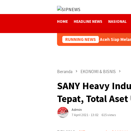
Loncat
ke
konten
HOME
HEADLINE NEWS
NASIONAL
njaga Amanah Selama 53 Tahun, Bank Aceh Siap Melangkah Lebih
RUNNING NEWS
Beranda
EKONOMI & BISNIS
SANY Heavy Indus
Tepat, Total Aset
Admin
7 April 2021 - 13:02
615 views