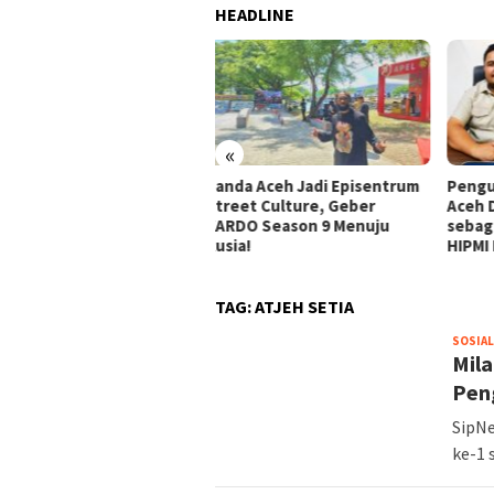
HEADLINE
Sekj
Semp
Jang
deng
«
da Aceh Jadi Episentrum
Pengusaha Nasional Asal
eet Culture, Geber
Aceh Dukung Anthony Leong
RDO Season 9 Menuju
sebagai Ketua Umum BPP
ia!
HIPMI Periode 2026–2029
TAG:
ATJEH SETIA
SOSIAL
Mila
Pen
SipNe
ke-1 