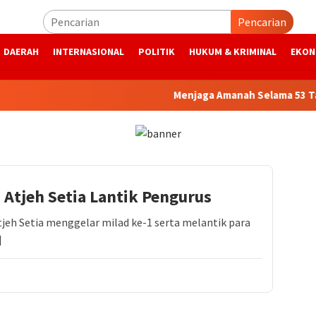
Pencarian
DAERAH
INTERNASIONAL
POLITIK
HUKUM & KRIMINAL
EKON
Menjaga Amanah Selama 53 Tahun
 Atjeh Setia Lantik Pengurus
jeh Setia menggelar milad ke-1 serta melantik para
]