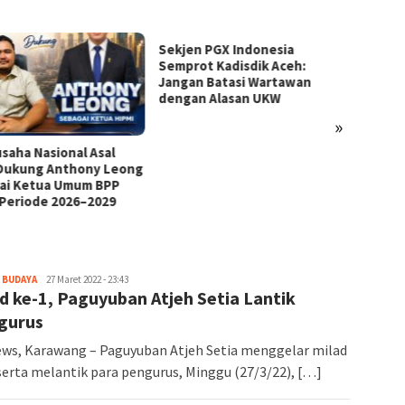
en PGX Indonesia
Di Antara Zikir dan IUP:
Ketua
rot Kadisdik Aceh:
Perebutan Ruang Hidup di
Robi P
an Batasi Wartawan
Beutong Ateuh
Perda
an Alasan UKW
Bangs
»
 BUDAYA
Redaktur
27 Maret 2022 - 23:43
d ke-1, Paguyuban Atjeh Setia Lantik
Polhukam
gurus
ws, Karawang – Paguyuban Atjeh Setia menggelar milad
serta melantik para pengurus, Minggu (27/3/22), […]