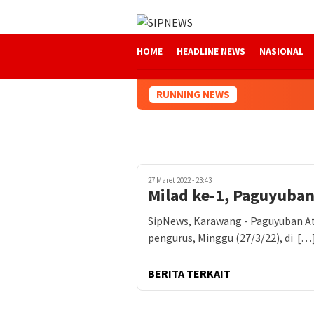
Loncat
ke
konten
HOME
HEADLINE NEWS
NASIONAL
RUNNING NEWS
27 Maret 2022 - 23:43
Milad ke-1, Paguyuban
SipNews, Karawang - Paguyuban At
pengurus, Minggu (27/3/22), di […
BERITA TERKAIT