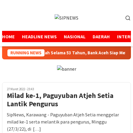
Loncat
ke
Menu
konten
Mobile
HOME
HEADLINE NEWS
NASIONAL
DAERAH
INTER
RUNNING NEWS
Menjaga Amanah Selama 53 Tahun, Bank Aceh Siap Melangk
27 Maret 2022 - 23:43
Milad ke-1, Paguyuban Atjeh Setia
Lantik Pengurus
SipNews, Karawang - Paguyuban Atjeh Setia menggelar
milad ke-1 serta melantik para pengurus, Minggu
(27/3/22), di […]