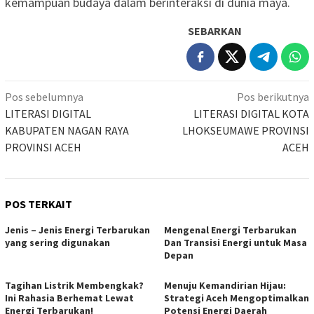
kemampuan budaya dalam berinteraksi di dunia maya.
SEBARKAN
Navigasi
Pos sebelumnya
Pos berikutnya
pos
LITERASI DIGITAL
LITERASI DIGITAL KOTA
KABUPATEN NAGAN RAYA
LHOKSEUMAWE PROVINSI
PROVINSI ACEH
ACEH
POS TERKAIT
Jenis – Jenis Energi Terbarukan
Mengenal Energi Terbarukan
yang sering digunakan
Dan Transisi Energi untuk Masa
Depan
Tagihan Listrik Membengkak?
Menuju Kemandirian Hijau:
Ini Rahasia Berhemat Lewat
Strategi Aceh Mengoptimalkan
Energi Terbarukan!
Potensi Energi Daerah