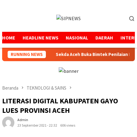
Loncat
ke
Menu
konten
Mobile
HOME
HEADLINE NEWS
NASIONAL
DAERAH
INTER
Semen dan BBM
RUNNING NEWS
Sekda Aceh Buka Bimtek Penilaian Maladmi
Beranda
TEKNOLOGI & SAINS
LITERASI DIGITAL KABUPATEN GAYO
LUES PROVINSI ACEH
Admin
23 September 2021 - 22:32
606 views