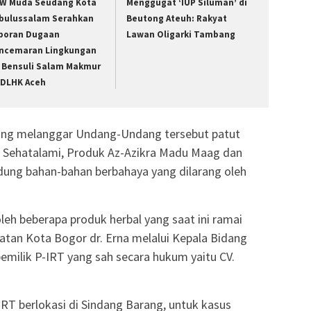
W Muda Seudang Kota
Menggugat ‘IUP Siluman’ di
bulussalam Serahkan
Beutong Ateuh: Rakyat
poran Dugaan
Lawan Oligarki Tambang
ncemaran Lingkungan
 Bensuli Salam Makmur
 DLHK Aceh
yang melanggar Undang-Undang tersebut patut
 Sehatalami, Produk Az-Azikra Madu Maag dan
ung bahan-bahan berbahaya yang dilarang oleh
leh beberapa produk herbal yang saat ini ramai
hatan Kota Bogor dr. Erna melalui Kepala Bidang
milik P-IRT yang sah secara hukum yaitu CV.
IRT berlokasi di Sindang Barang, untuk kasus