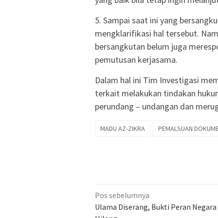
5. Sampai saat ini yang bersang
mengklarifikasi hal tersebut. Na
bersangkutan belum juga merespo
pemutusan kerjasama.
Dalam hal ini Tim Investigasi me
terkait melakukan tindakan huku
perundang – undangan dan merugi
MADU AZ-ZIKRA
PEMALSUAN DOKUM
Navigasi
Pos sebelumnya
pos
Ulama Diserang, Bukti Peran Negara