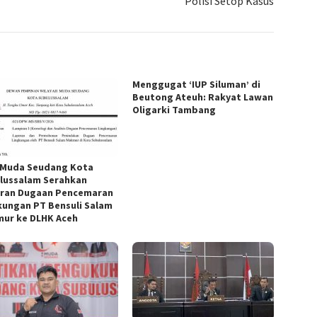
Polisi Setop Kasus
Menggugat ‘IUP Siluman’ di
Beutong Ateuh: Rakyat Lawan
Oligarki Tambang
Muda Seudang Kota
lussalam Serahkan
ran Dugaan Pencemaran
kungan PT Bensuli Salam
ur ke DLHK Aceh