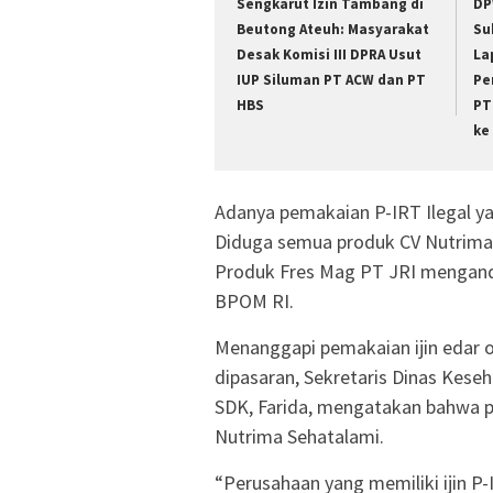
Sengkarut Izin Tambang di
DP
Beutong Ateuh: Masyarakat
Su
Desak Komisi III DPRA Usut
La
IUP Siluman PT ACW dan PT
Pe
HBS
PT
ke
Adanya pemakaian P-IRT Ilegal 
Diduga semua produk CV Nutrima
Produk Fres Mag PT JRI mengand
BPOM RI.
Menanggapi pemakaian ijin edar o
dipasaran, Sekretaris Dinas Kese
SDK, Farida, mengatakan bahwa pe
Nutrima Sehatalami.
“Perusahaan yang memiliki ijin P-