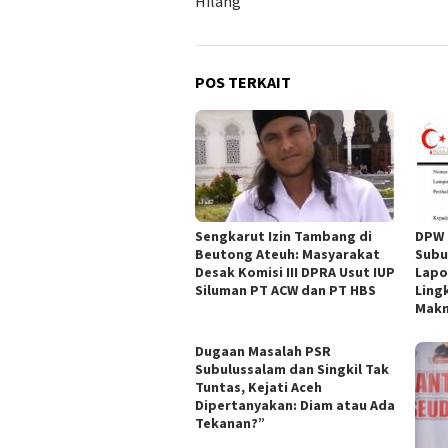
Hilang
POS TERKAIT
Sengkarut Izin Tambang di
DPW 
Beutong Ateuh: Masyarakat
Subu
Desak Komisi III DPRA Usut IUP
Lapo
Siluman PT ACW dan PT HBS
Ling
Makm
Dugaan Masalah PSR
Subulussalam dan Singkil Tak
Tuntas, Kejati Aceh
Dipertanyakan: Diam atau Ada
Tekanan?”