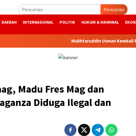
Pencarian
DAERAH
INTERNASIONAL
POLITIK
HUKUM & KRIMINAL
EKON
Mukhtaruddin Usman Kembali Pimpin SPS 
aag, Madu Fres Mag dan
aganza Diduga Ilegal dan