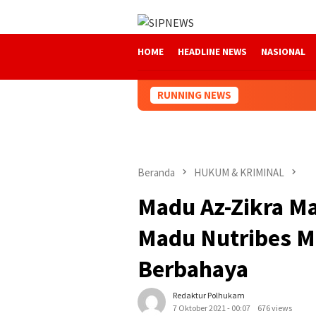
Loncat
ke
konten
HOME
HEADLINE NEWS
NASIONAL
RUNNING NEWS
Beranda
HUKUM & KRIMINAL
Madu Az-Zikra M
Madu Nutribes M
Berbahaya
Redaktur Polhukam
7 Oktober 2021 - 00:07
676 views