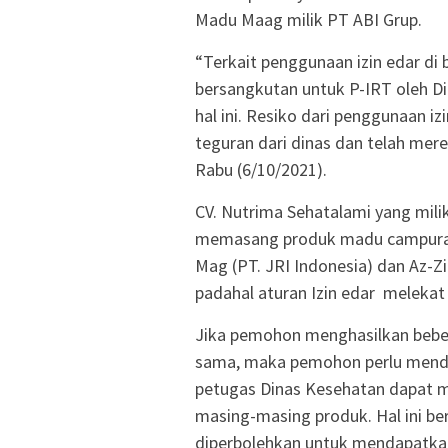
Madu Maag milik PT ABI Grup.
“Terkait penggunaan izin edar di
bersangkutan untuk P-IRT oleh D
hal ini. Resiko dari penggunaan i
teguran dari dinas dan telah mere
Rabu (6/10/2021).
CV. Nutrima Sehatalami yang mili
memasang produk madu campuran 
Mag (PT. JRI Indonesia) dan Az-Z
padahal aturan Izin edar melekat
Jika pemohon menghasilkan bebera
sama, maka pemohon perlu mendaf
petugas Dinas Kesehatan dapat 
masing-masing produk. Hal ini be
diperbolehkan untuk mendapatkan