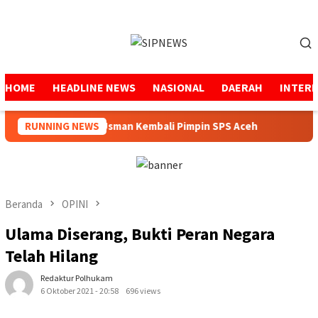
Loncat
ke
Menu
konten
Mobile
HOME
HEADLINE NEWS
NASIONAL
DAERAH
INTER
Mukhtaruddin Usman Kembali Pimpin SPS Aceh
RUNNING NEWS
Pemerin
Beranda
OPINI
Ulama Diserang, Bukti Peran Negara
Telah Hilang
Redaktur Polhukam
6 Oktober 2021 - 20:58
696 views