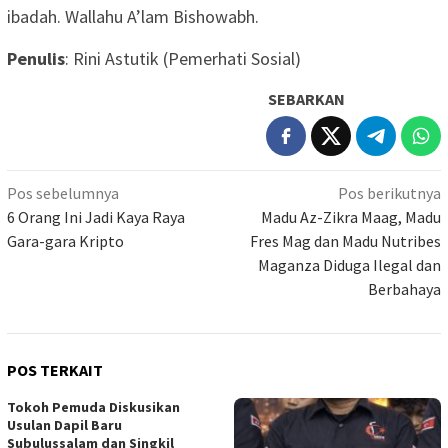
ibadah. Wallahu A’lam Bishowabh.
Penulis
: Rini Astutik (Pemerhati Sosial)
SEBARKAN
Navigasi
Pos sebelumnya
Pos berikutnya
pos
6 Orang Ini Jadi Kaya Raya
Madu Az-Zikra Maag, Madu
Gara-gara Kripto
Fres Mag dan Madu Nutribes
Maganza Diduga Ilegal dan
Berbahaya
POS TERKAIT
Tokoh Pemuda Diskusikan
Usulan Dapil Baru
Subulussalam dan Singkil