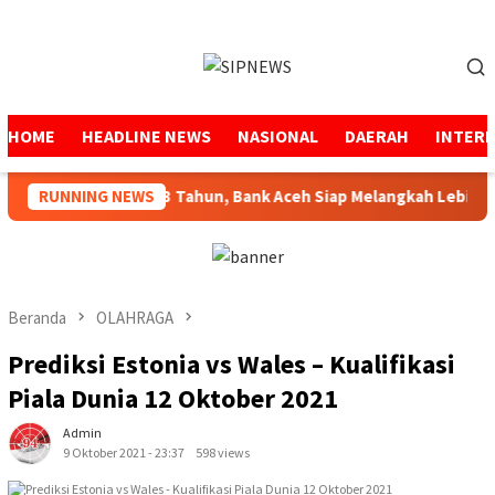
Loncat
ke
Menu
konten
Mobile
HOME
HEADLINE NEWS
NASIONAL
DAERAH
INTER
Amanah Selama 53 Tahun, Bank Aceh Siap Melangkah Lebih Kuat
RUNNING NEWS
Beranda
OLAHRAGA
Prediksi Estonia vs Wales – Kualifikasi
Piala Dunia 12 Oktober 2021
Admin
9 Oktober 2021 - 23:37
598 views