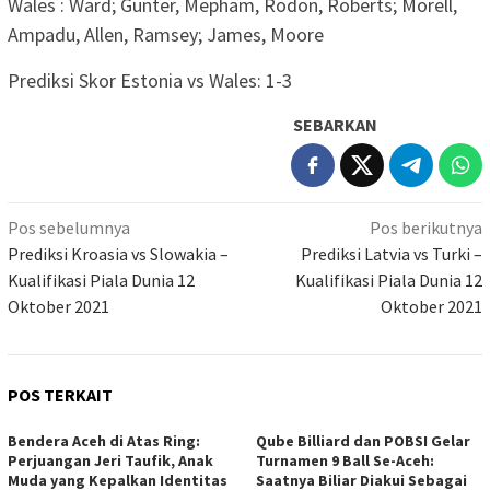
Wales : Ward; Gunter, Mepham, Rodon, Roberts; Morell,
Ampadu, Allen, Ramsey; James, Moore
Prediksi Skor Estonia vs Wales: 1-3
SEBARKAN
Navigasi
Pos sebelumnya
Pos berikutnya
pos
Prediksi Kroasia vs Slowakia –
Prediksi Latvia vs Turki –
Kualifikasi Piala Dunia 12
Kualifikasi Piala Dunia 12
Oktober 2021
Oktober 2021
POS TERKAIT
Bendera Aceh di Atas Ring:
Qube Billiard dan POBSI Gelar
Perjuangan Jeri Taufik, Anak
Turnamen 9 Ball Se-Aceh:
Muda yang Kepalkan Identitas
Saatnya Biliar Diakui Sebagai