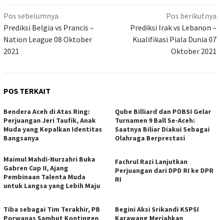
Navigasi
Pos sebelumnya
Pos berikutnya
pos
Prediksi Belgia vs Prancis –
Prediksi Irak vs Lebanon –
Nation League 08 Oktober
Kualifikasi Piala Dunia 07
2021
Oktober 2021
POS TERKAIT
Bendera Aceh di Atas Ring:
Qube Billiard dan POBSI Gelar
Perjuangan Jeri Taufik, Anak
Turnamen 9 Ball Se-Aceh:
Muda yang Kepalkan Identitas
Saatnya Biliar Diakui Sebagai
Bangsanya
Olahraga Berprestasi
Maimul Mahdi-Nurzahri Buka
Fachrul Razi Lanjutkan
Gabren Cup II, Ajang
Perjuangan dari DPD RI ke DPR
Pembinaan Talenta Muda
RI
untuk Langsa yang Lebih Maju
Tiba sebagai Tim Terakhir, PB
Begini Aksi Srikandi KSPSI
Porwanas Sambut Kontingen
Karawang Meriahkan