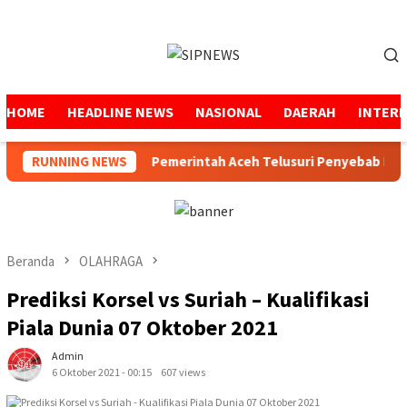
Loncat
ke
Menu
konten
Mobile
HOME
HEADLINE NEWS
NASIONAL
DAERAH
INTER
in SPS Aceh
RUNNING NEWS
Pemerintah Aceh Telusuri Penyebab Kelan
Beranda
OLAHRAGA
Prediksi Korsel vs Suriah – Kualifikasi
Piala Dunia 07 Oktober 2021
Admin
6 Oktober 2021 - 00:15
607 views