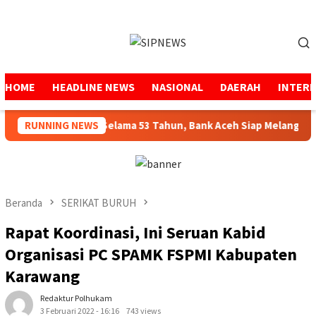
Loncat
ke
Menu
konten
Mobile
HOME
HEADLINE NEWS
NASIONAL
DAERAH
INTER
Menjaga Amanah Selama 53 Tahun, Bank Aceh Siap Melangkah Le
RUNNING NEWS
Beranda
SERIKAT BURUH
Rapat Koordinasi, Ini Seruan Kabid
Organisasi PC SPAMK FSPMI Kabupaten
Karawang
Redaktur Polhukam
3 Februari 2022 - 16:16
743 views