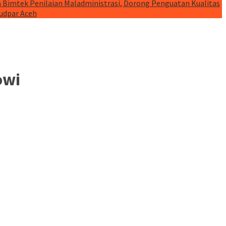
 Bimtek Penilaian Maladministrasi, Dorong Penguatan Kualitas
budpar Aceh
owi