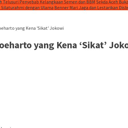
h Telusuri Penyebab Kelangkaan Semen dan BBM
Sekda Aceh Buka
t Silaturahmi dengan Ulama
Benner Mari Jaga dan Lestarikan Dis
eharto yang Kena 'Sikat' Jokowi
oeharto yang Kena ‘Sikat’ Jok