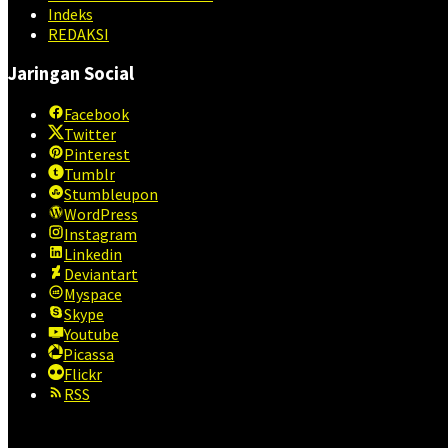
Indeks
REDAKSI
Jaringan Social
Facebook
Twitter
Pinterest
Tumblr
Stumbleupon
WordPress
Instagram
Linkedin
Deviantart
Myspace
Skype
Youtube
Picassa
Flickr
RSS