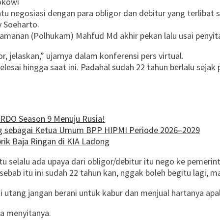
okowi
 negosiasi dengan para obligor dan debitur yang terlibat sk
 Soeharto.
Keamanan (Polhukam) Mahfud Md akhir pekan lalu usai penyit
 jelaskan,” ujarnya dalam konferensi pers virtual.
esai hingga saat ini. Padahal sudah 22 tahun berlalu sejak
ARDO Season 9 Menuju Rusia!
ng sebagai Ketua Umum BPP HIPMI Periode 2026–2029
ik Baja Ringan di KIA Ladong
itu selalu ada upaya dari obligor/debitur itu nego ke pemer
ebab itu ini sudah 22 tahun kan, nggak boleh begitu lagi, mar
i utang jangan berani untuk kabur dan menjual hartanya apa
a menyitanya.