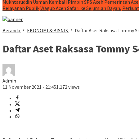
Mukhtaruddin Usman Kembali Pimpin SPS Aceh
Pemerintah Ace
Pelayanan Publik
Wagub Aceh Safari ke Sejumlah Dayah, Perkua
Beranda
EKONOMI & BISNIS
Daftar Aset Raksasa Tommy So
Daftar Aset Raksasa Tommy S
Admin
11 November 2021 - 21:45
1,172 views