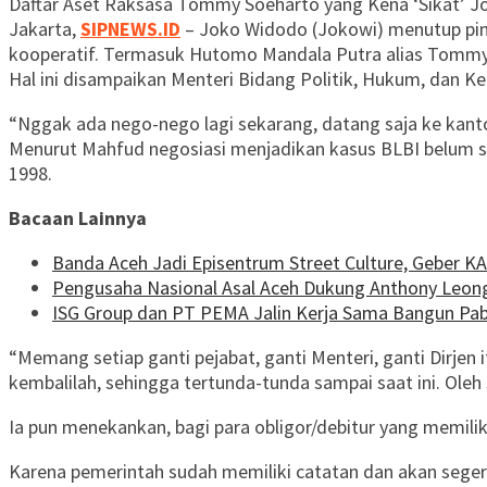
Daftar Aset Raksasa Tommy Soeharto yang Kena ‘Sikat’ J
Jakarta,
SIPNEWS.ID
– Joko Widodo (Jokowi) menutup pintu
kooperatif. Termasuk Hutomo Mandala Putra alias Tommy
Hal ini disampaikan Menteri Bidang Politik, Hukum, dan 
“Nggak ada nego-nego lagi sekarang, datang saja ke kantor,
Menurut Mahfud negosiasi menjadikan kasus BLBI belum sel
1998.
Bacaan Lainnya
Banda Aceh Jadi Episentrum Street Culture, Geber K
Pengusaha Nasional Asal Aceh Dukung Anthony Leo
ISG Group dan PT PEMA Jalin Kerja Sama Bangun Pabr
“Memang setiap ganti pejabat, ganti Menteri, ganti Dirjen 
kembalilah, sehingga tertunda-tunda sampai saat ini. Oleh s
Ia pun menekankan, bagi para obligor/debitur yang memilik
Karena pemerintah sudah memiliki catatan dan akan seger