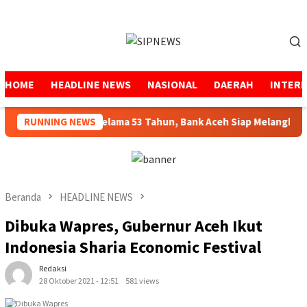
Loncat
ke
Menu
konten
Mobile
HOME
HEADLINE NEWS
NASIONAL
DAERAH
INTER
Menjaga Amanah Selama 53 Tahun, Bank Aceh Siap Melangkah Leb
RUNNING NEWS
Beranda
HEADLINE NEWS
Dibuka Wapres, Gubernur Aceh Ikut
Indonesia Sharia Economic Festival
Redaksi
28 Oktober 2021 - 12:51
581 views