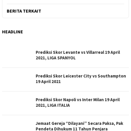
BERITA TERKAIT
HEADLINE
SIPNEWS
Prediksi Skor Levante vs Villarreal 19 April
2021, LIGA SPANYOL
Prediksi Skor Leicester City vs Southampton
19 April 2021
Prediksi Skor Napoli vs Inter Milan 19 April
2021, LIGA ITALIA
Jemaat Gereja “Dilayani” Secara Paksa, Pak
Pendeta Dihukum 11 Tahun Penjara