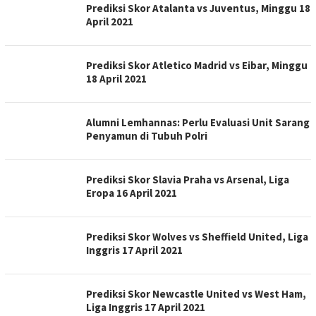
Prediksi Skor Atalanta vs Juventus, Minggu 18
April 2021
Prediksi Skor Atletico Madrid vs Eibar, Minggu
18 April 2021
Alumni Lemhannas: Perlu Evaluasi Unit Sarang
Penyamun di Tubuh Polri
Prediksi Skor Slavia Praha vs Arsenal, Liga
Eropa 16 April 2021
Prediksi Skor Wolves vs Sheffield United, Liga
Inggris 17 April 2021
Prediksi Skor Newcastle United vs West Ham,
Liga Inggris 17 April 2021