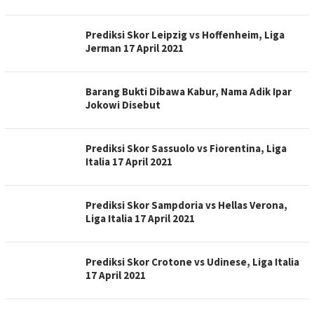
Prediksi Skor Leipzig vs Hoffenheim, Liga
Jerman 17 April 2021
Barang Bukti Dibawa Kabur, Nama Adik Ipar
Jokowi Disebut
Prediksi Skor Sassuolo vs Fiorentina, Liga
Italia 17 April 2021
Prediksi Skor Sampdoria vs Hellas Verona,
Liga Italia 17 April 2021
Prediksi Skor Crotone vs Udinese, Liga Italia
17 April 2021